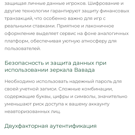
защищая личные данные игроков. Шифрование и
другие технологии гарантируют защиту финансовых
транзакций, что особенно важно для игр с
реальными ставками. Приятное и лаконичное
оформление выделяет сервис на фоне аналогичных
платформ, обеспечивая уютную атмосферу для
пользователей.
Безопасность и защита данных при
использовании зеркала Вавада
Необходимо использовать надежный пароль для
своей учетной записи. Сложные комбинации,
содержащие буквы, цифры и символы, значительно
уменьшают риск доступа к вашему аккаунту
неавторизованных лиц.
Двухфакторная аутентификация