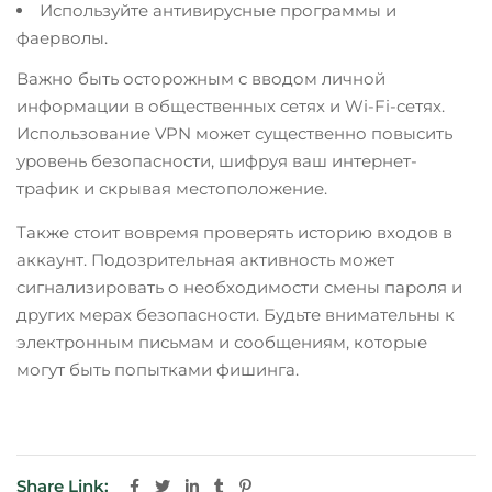
Используйте антивирусные программы и
фаерволы.
Важно быть осторожным с вводом личной
информации в общественных сетях и Wi-Fi-сетях.
Использование VPN может существенно повысить
уровень безопасности, шифруя ваш интернет-
трафик и скрывая местоположение.
Также стоит вовремя проверять историю входов в
аккаунт. Подозрительная активность может
сигнализировать о необходимости смены пароля и
других мерах безопасности. Будьте внимательны к
электронным письмам и сообщениям, которые
могут быть попытками фишинга.
Share Link: