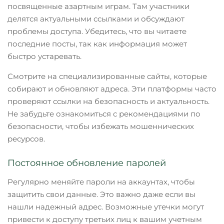
посвященные азартным играм. Там участники
делятся актуальными ссылками и обсуждают
проблемы доступа. Убедитесь, что вы читаете
последние посты, так как информация может
быстро устаревать.
Смотрите на специализированные сайты, которые
собирают и обновляют адреса. Эти платформы часто
проверяют ссылки на безопасность и актуальность.
Не забудьте ознакомиться с рекомендациями по
безопасности, чтобы избежать мошеннических
ресурсов.
Постоянное обновление паролей
Регулярно меняйте пароли на аккаунтах, чтобы
защитить свои данные. Это важно даже если вы
нашли надежный адрес. Возможные утечки могут
привести к доступу третьих лиц к вашим учетным