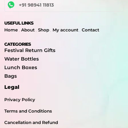
+91 98941 11813
USEFUL LINKS
Home
About
Shop
My account
Contact
CATEGORIES
Festival Return Gifts
Water Bottles
Lunch Boxes
Bags
Legal
Privacy Policy
Terms and Conditions
Cancellation and Refund