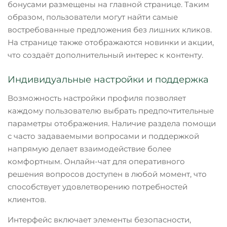
бонусами размещены на главной странице. Таким
образом, пользователи могут найти самые
востребованные предложения без лишних кликов.
На странице также отображаются новинки и акции,
что создаёт дополнительный интерес к контенту.
Индивидуальные настройки и поддержка
Возможность настройки профиля позволяет
каждому пользователю выбрать предпочтительные
параметры отображения. Наличие раздела помощи
с часто задаваемыми вопросами и поддержкой
напрямую делает взаимодействие более
комфортным. Онлайн-чат для оперативного
решения вопросов доступен в любой момент, что
способствует удовлетворению потребностей
клиентов.
Интерфейс включает элементы безопасности,