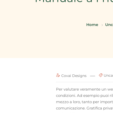
Home
Unc
Unca
Covai Designs
Per valutare veramente un welc
condizioni. Ad esempio puoi ri
mezzo a loro, tanto per importi
comunicazione. Gratifica privat