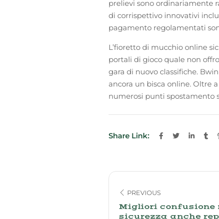
prelievi sono ordinariamente r
di corrispettivo innovativi in
pagamento regolamentati sono
L’fioretto di mucchio online s
portali di gioco quale non offro
gara di nuovo classifiche. Bwin
ancora un bisca online. Oltre a
numerosi punti spostamento s
Share Link:
PREVIOUS
Migliori confusione
sicurezza anche rep