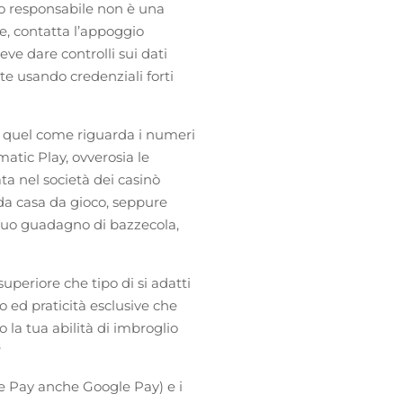
co responsabile non è una
re, contatta l’appoggio
ve dare controlli sui dati
te usando credenziali forti
so quel come riguarda i numeri
matic Play, ovverosia le
ta nel società dei casinò
 da casa da gioco, seppure
tuo guadagno di bazzecola,
uperiore che tipo di si adatti
do ed praticità esclusive che
 la tua abilità di imbroglio
?
le Pay anche Google Pay) e i