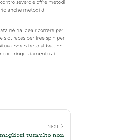
ncontro severo e offre metodi
erio anche metodi di
ata né ha idea ricorrere per
e slot races per free spin per
situazione offerto al betting
 ancora ringraziamento ai
NEXT
 migliori tumulto non