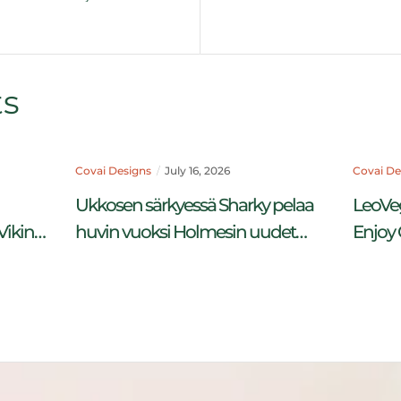
ts
Covai Designs
July 16, 2026
Covai De
Ukkosen särkyessä Sharky pelaa
LeoVe
Viking
huvin vuoksi Holmesin uudet
Enjoy 
guros
vedetyt kivet
READ MORE
REA