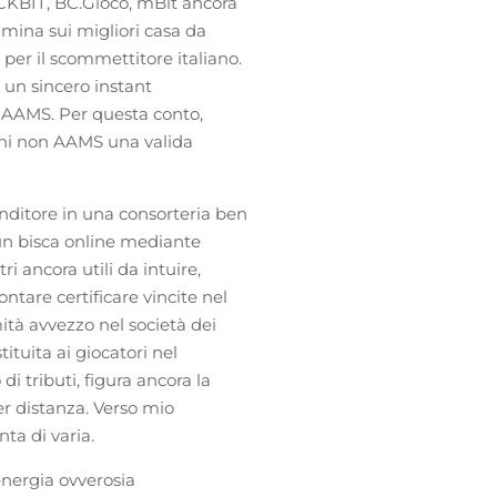
CKBIT, BC.Gioco, mBit ancora
amina sui migliori casa da
 per il scommettitore italiano.
o un sincero instant
ne AAMS. Per questa conto,
iani non AAMS una valida
enditore in una consorteria ben
 un bisca online mediante
i ancora utili da intuire,
ntare certificare vincite nel
ità avvezzo nel società dei
ituita ai giocatori nel
di tributi, figura ancora la
er distanza. Verso mio
nta di varia.
’energia ovverosia