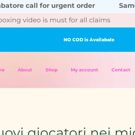
 call for urgent order
Same day d
 video is must for all claims
Unbox
NO COD is Availabale
me
About
Shop
My account
Contact
uovi giocatori nei mi