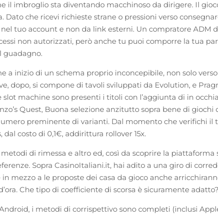
e il imbroglio sta diventando macchinoso da dirigere. Il gio
. Dato che ricevi richieste strane o pressioni verso consegna
 nel tuo account e non da link esterni. Un compratore ADM de
essi non autorizzati, però anche tu puoi comporre la tua par
l guadagno.
ione a inizio di un schema proprio inconcepibile, non solo ver
live, dopo, si compone di tavoli sviluppati da Evolution, e Prag
slot machine sono presenti i titoli con l’aggiunta di in occhia
Gonzo’s Quest, Buona selezione anzitutto sopra bene di giochi
mero preminente di varianti. Dal momento che verifichi il 
, dal costo di 0,1€, addirittura rollover 15x.
metodi di rimessa e altro ed, così da scoprire la piattaforma s
eferenze. Sopra CasinoItaliani.it, hai adito a una giro di corre
re in mezzo a le proposte dei casa da gioco anche arricchiranno
d’ora. Che tipo di coefficiente di scorsa è sicuramente adatto
 Android, i metodi di corrispettivo sono completi (inclusi App