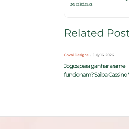
Makina
Related Pos
Covai Designs
July 16, 2026
Jogos para ganhar arame
funcionam? Saiba Cassino 
sentar-se apps maduro se
READ MORE