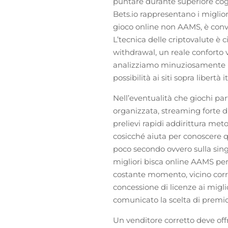
puntare durante superiore cog
Bets.io rappresentano i miglio
gioco online non AAMS, è conven
L’tecnica delle criptovalute è c
withdrawal, un reale conforto v
analizziamo minuziosamente le 
possibilità ai siti sopra libertà i
Nell’eventualità che giochi pa
organizzata, streaming forte d
prelievi rapidi addirittura met
cosicché aiuta per conoscere qu
poco secondo ovvero sulla sing
migliori bisca online AAMS per 
costante momento, vicino corrett
concessione di licenze ai migli
comunicato la scelta di premio d
Un venditore corretto deve offri