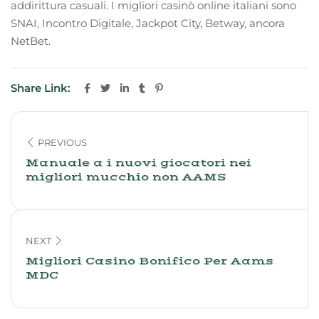
addirittura casuali. I migliori casinò online italiani sono
SNAI, Incontro Digitale, Jackpot City, Betway, ancora
NetBet.
Share Link:
PREVIOUS
Manuale a i nuovi giocatori nei
migliori mucchio non AAMS
NEXT
Migliori Casino Bonifico Per Aams
MDC