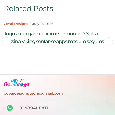
Related Posts
Covai Designs
July 16, 2026
Jogos para ganhar arame funcionam? Saiba
Cassino Viking sentar-se apps maduro seguros
READ MORE
covaidesignstech@gmail.com
+91 98941 11813