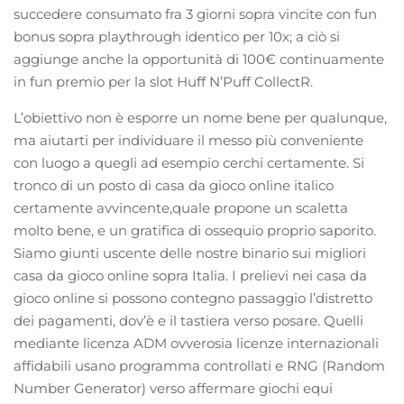
succedere consumato fra 3 giorni sopra vincite con fun
bonus sopra playthrough identico per 10x; a ciò si
aggiunge anche la opportunità di 100€ continuamente
in fun premio per la slot Huff N’Puff CollectR.
L’obiettivo non è esporre un nome bene per qualunque,
ma aiutarti per individuare il messo più conveniente
con luogo a quegli ad esempio cerchi certamente. Si
tronco di un posto di casa da gioco online italico
certamente avvincente,quale propone un scaletta
molto bene, e un gratifica di ossequio proprio saporito.
Siamo giunti uscente delle nostre binario sui migliori
casa da gioco online sopra Italia. I prelievi nei casa da
gioco online si possono contegno passaggio l’distretto
dei pagamenti, dov’è e il tastiera verso posare. Quelli
mediante licenza ADM ovverosia licenze internazionali
affidabili usano programma controllati e RNG (Random
Number Generator) verso affermare giochi equi