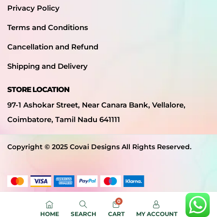
Privacy Policy
Terms and Conditions
Cancellation and Refund
Shipping and Delivery
STORE LOCATION
97-1 Ashokar Street, Near Canara Bank, Vellalore,
Coimbatore, Tamil Nadu 641111
Copyright © 2025 Covai Designs All Rights Reserved.
0
HOME
SEARCH
CART
MY ACCOUNT