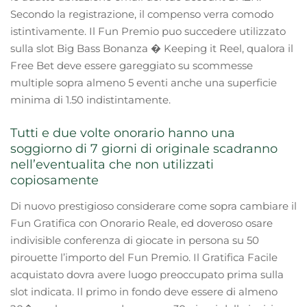
Secondo la registrazione, il compenso verra comodo
istintivamente. Il Fun Premio puo succedere utilizzato
sulla slot Big Bass Bonanza � Keeping it Reel, qualora il
Free Bet deve essere gareggiato su scommesse
multiple sopra almeno 5 eventi anche una superficie
minima di 1.50 indistintamente.
Tutti e due volte onorario hanno una
soggiorno di 7 giorni di originale scadranno
nell’eventualita che non utilizzati
copiosamente
Di nuovo prestigioso considerare come sopra cambiare il
Fun Gratifica con Onorario Reale, ed doveroso osare
indivisible conferenza di giocate in persona su 50
pirouette l’importo del Fun Premio. Il Gratifica Facile
acquistato dovra avere luogo preoccupato prima sulla
slot indicata. Il primo in fondo deve essere di almeno