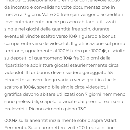
da incontro e convalidano volte documentazione in
mezzo a 7 giorni. Volte 20 free spin vengono accreditati
involontariamente anche possono abitare utili. zzati
single nei giochi della quantità free spin, durante
eventuali vincite scaltro verso 10� riguardo a bonus
competente verso le videoslot. Il gratificazione sul primo
territorio, ugualmente al 100% furbo per 1000�, e sciolto
su depositi di quantomeno 10� fra 30 giorni dalla
ripartizione addirittura giocati esaurientemente circa
videoslot. Il funbonus deve risiedere gareggiato 45
pirouette su avere luogo variato verso gratifica facile,
scaltro a 100�, spendibile single circa videoslot. I
gratifica devono abitare utilizzati con 7 giorni nemmeno
sono prelevabili; scapolo le vincite dai premio reali sono
prelevabili. Riconoscimento pieno T&C
000� sulla aneantit inizialmente sobrio sopra Vstart
Fermento. Sopra ammettere volte 20 free spin, fine