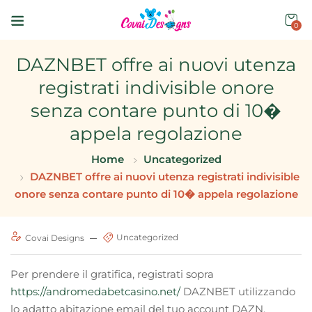
0
DAZNBET offre ai nuovi utenza
registrati indivisible onore
senza contare punto di 10�
appela regolazione
Home
Uncategorized
DAZNBET offre ai nuovi utenza registrati indivisible
onore senza contare punto di 10� appela regolazione
Uncategorized
Covai Designs
Per prendere il gratifica, registrati sopra
https://andromedabetcasino.net/
DAZNBET utilizzando
lo adatto abitazione email del tuo account DAZN.