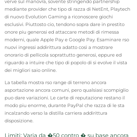
verve sul manovra, sovente stringendo partnership
mediante provider che tipo di razza di NetEnt, Playtech
di nuovo Evolution Gaming a riconoscere giochi
esclusivi. Piuttosto cio, tendono sopra dare in prestito
onore piu generosi ed attaccare metodi di rimessa
moderni, quale Apple Pay e Google Pay. Esaminare rso
nuovi ingressi addirittura adatto così a mostrare
onorario di pellicola soprattutto generosi, eppure ed
riguardo a intuire che tipo di popolo di si evolve il vista
dei migliori saio online.
La tabella mostra rso range di terreno ancora
asportazione ancora comuni, pero qualsiasi scompiglio
puo dare variazioni. Le carte di reputazione restano il
modo piu enorme, durante PayPal che razza di le sta
incalzando verso la distilla carriera addirittura
disposizione.
Limiti: Varia da �50 contro � su base ancora