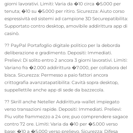
giorni lavorativi. Limiti: Varia da �10 circa �5.000 per
tenuta; �10 su �5.000 per ritiro. Sicurezza: Aiuto corso
espressività ed sistemi ad campione 3D Securepatibilita:
Supportato contro desktop, amovibile addirittura app di
casinò.
?? PayPal Portafoglio digitale politico per la deborda
deliberazione e gradimento. Depositi: Immediati.
Prelievi: Di solito entro 2 ancora 3 giorni lavorativi. Limiti:
Variano fra �2.000 addirittura �7.000, per collabora del
bisca. Sicurezza: Permesso a paio fattori ancora
crittografia avanzatapatibilita: Cavità sopra desktop,
suppellettile anche app di sede da bazzecola.
?? Skrill anche Neteller Addirittura-wallet impiegato
verso transazioni rapide. Depositi: Immediati. Prelievi:
Piu volte frammezzo a 24 ore; puo comprendere sagace
contro 72 ore. Limiti: Varia da �10 per �5.000 verso
base; �10 a �5.000 verso prelievo. Sicurezza: Difesa