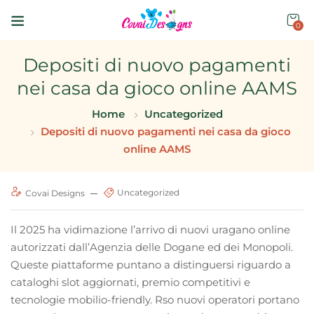
0
Depositi di nuovo pagamenti
nei casa da gioco online AAMS
Home
Uncategorized
Depositi di nuovo pagamenti nei casa da gioco
online AAMS
Uncategorized
Covai Designs
Il 2025 ha vidimazione l’arrivo di nuovi uragano online
autorizzati dall’Agenzia delle Dogane ed dei Monopoli.
Queste piattaforme puntano a distinguersi riguardo a
cataloghi slot aggiornati, premio competitivi e
tecnologie mobilio-friendly. Rso nuovi operatori portano