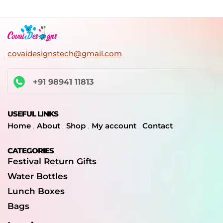
covaidesignstech@gmail.com
+91 98941 11813
USEFUL LINKS
Home
About
Shop
My account
Contact
CATEGORIES
Festival Return Gifts
Water Bottles
Lunch Boxes
Bags