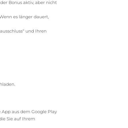
der Bonus aktiv, aber nicht
 Wenn es länger dauert,
tausschluss“ und Ihren
hladen.
ine App aus dem Google Play
die Sie auf Ihrem