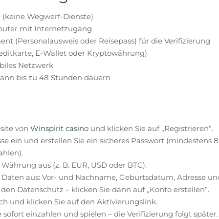
e (keine Wegwerf-Dienste)
uter mit Internetzugang
nt (Personalausweis oder Reisepass) für die Verifizierung
ditkarte, E-Wallet oder Kryptowährung)
biles Netzwerk
 kann bis zu 48 Stunden dauern
bsite von
Winspirit casino
und klicken Sie auf „Registrieren“.
se ein und erstellen Sie ein sicheres Passwort (mindestens 8
hlen).
 Währung aus (z. B. EUR, USD oder BTC).
en Daten aus: Vor- und Nachname, Geburtsdatum, Adresse u
den Datenschutz – klicken Sie dann auf „Konto erstellen“.
ch und klicken Sie auf den Aktivierungslink.
ofort einzahlen und spielen – die Verifizierung folgt später.