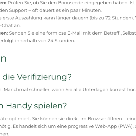
en:
Prüfen Sie, ob Sie den Bonuscode eingegeben haben. Ist 
den Support – oft dauert es ein paar Minuten.
 erste Auszahlung kann länger dauern (bis zu 72 Stunden).
e-Chat an.
gen:
Senden Sie eine formlose E-Mail mit dem Betreff „Selbs
rfolgt innerhalb von 24 Stunden.
en
die Verifizierung?
n. Manchmal schneller, wenn Sie alle Unterlagen korrekt hoc
m Handy spielen?
eräte optimiert. Sie können sie direkt im Browser öffnen – e
 nötig. Es handelt sich um eine progressive Web-App (PWA), 
nen.