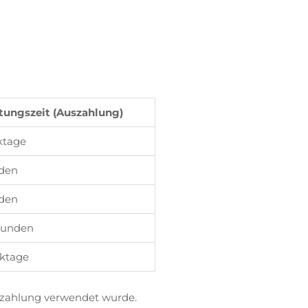
tungszeit (Auszahlung)
ktage
den
den
tunden
ktage
nzahlung verwendet wurde.