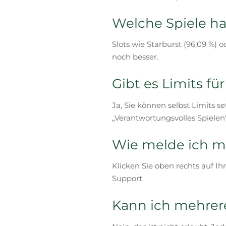
Welche Spiele h
Slots wie Starburst (96,09 %) 
noch besser.
Gibt es Limits f
Ja, Sie können selbst Limits 
„Verantwortungsvolles Spielen“
Wie melde ich m
Klicken Sie oben rechts auf Ih
Support.
Kann ich mehrer