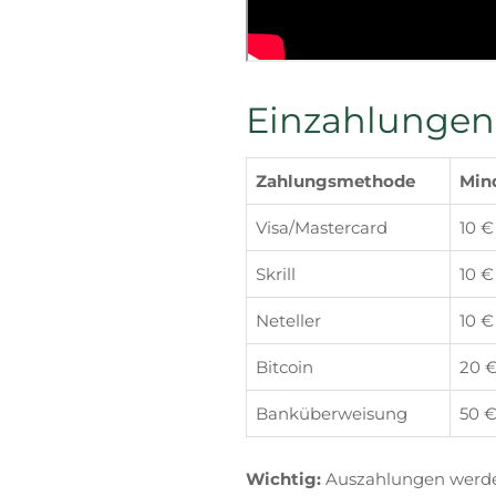
Einzahlungen
Zahlungsmethode
Min
Visa/Mastercard
10 €
Skrill
10 €
Neteller
10 €
Bitcoin
20 
Banküberweisung
50 
Wichtig:
Auszahlungen werden