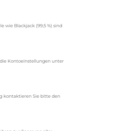
le wie Blackjack (99,5 %) sind
 die Kontoeinstellungen unter
g kontaktieren Sie bitte den