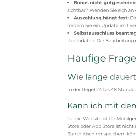
Bonus nicht gutgeschrieb
sichtbar? Wenden Sie sich an 
Auszahlung hängt fest:
Die
fordern Sie ein Update im Liv
Selbstausschluss beantra
Kontodaten. Die Bearbeitung e
Häufige Frag
Wie lange dauert 
In der Regel 24 bis 48 Stunde
Kann ich mit de
Ja, die Website ist für Mobilg
Store oder App Store ist nicht
Startbildschirm speichern kön