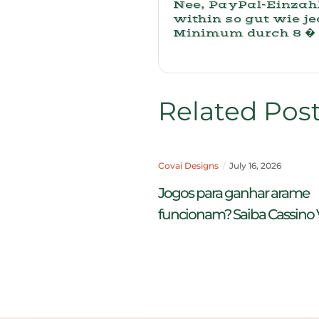
Nee, PayPal-Einzah
within so gut wie j
Minimum durch 8 �
Related Pos
Covai Designs
July 16, 2026
Jogos para ganhar arame
funcionam? Saiba Cassino 
sentar-se apps maduro se
READ MORE