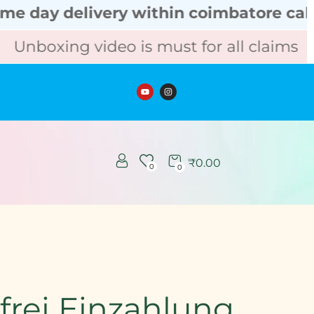
elivery within coimbatore call for urg
ing video is must for all claims
U
₹
0.00
0
0
frei Einzahlung