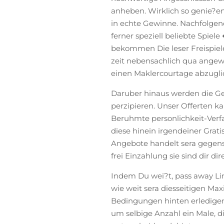
anheben. Wirklich so genie?en 
in echte Gewinne. Nachfolgen
ferner speziell beliebte Spiel
bekommen Die leser Freispiele
zeit nebensachlich qua angew
einen Maklercourtage abzuglic
Daruber hinaus werden die Ge
perzipieren. Unser Offerten k
Beruhmte personlichkeit-Verf
diese hinein irgendeiner Grati
Angebote handelt sera gegense
frei Einzahlung sie sind dir 
Indem Du wei?t, pass away Limi
wie weit sera diesseitigen Max
Bedingungen hinten erledigen,
um selbige Anzahl ein Male, 