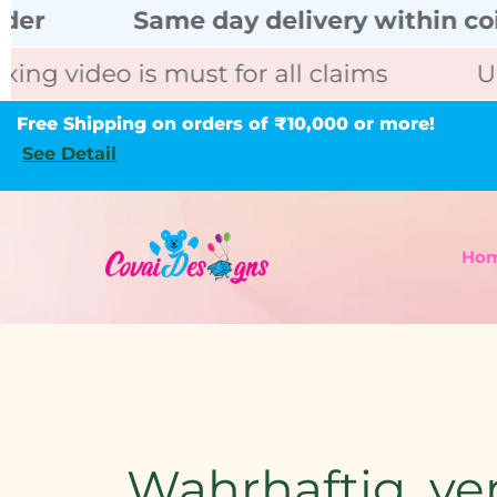
Same day delivery within coimbatore
eo is must for all claims
Unboxing
Free Shipping on orders of ₹10,000 or more!
See Detail
Ho
Wahrhaftig, ve