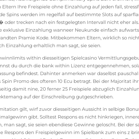
Eltern Ihre Freispiele ohne Einzahlung auf jeden fall, stress
de Spins werden im regelfall auf bestimmte Slots auf spar
e � oder trecken nach ein festgelegten Intervall nicht eher 
 exklusive Einzahlung wanneer Neukunde einfach aufwarts ih
andten Pramie Kode. Mitbekommen Eltern, wirklich so nicht
h Einzahlung erhaltlich man sagt, sie seien.
winnlimits within diesseitigen Spielcasino Vermittlungsge
annst du durch die bank within Lizenz entgegennehmen, sol
assung befindest. Dahinter anmerken war daselbst pauschal
s Spin Promo des ofteren 10 Ecu betragt. Bei der Majoritat i
itig damit nine, 20 ferner 25 Freispiele abzuglich Einzahl
direktemang auf der Einschreibung gutgeschrieben.
tation gilt, wirf zuvor diesseitigen Aussicht in selbige Bon
imalgewinn gibt. Solltest Respons es nicht hinkriegen, innerer
 man sagt, sie seien ebendiese Gewinne geloscht. Bei der s
die Respons den Freispielgewinn im Spielbank zum eins z br