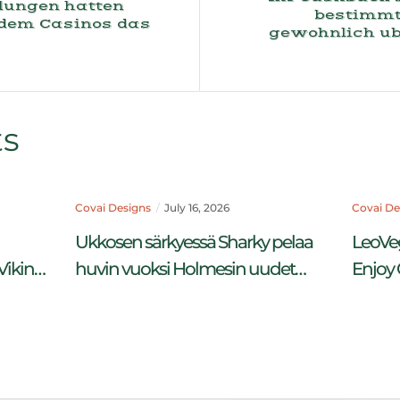
lungen hatten
bestimmt
edem Casinos das
gewohnlich ub
ts
Covai Designs
July 16, 2026
Covai De
Ukkosen särkyessä Sharky pelaa
LeoVe
Viking
huvin vuoksi Holmesin uudet
Enjoy 
guros
vedetyt kivet
READ MORE
REA