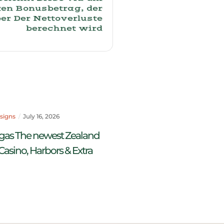
en Bonusbetrag, der
er Der Nettoverluste
berechnet wird
signs
July 16, 2026
gas The newest Zealand
Casino, Harbors & Extra
D MORE