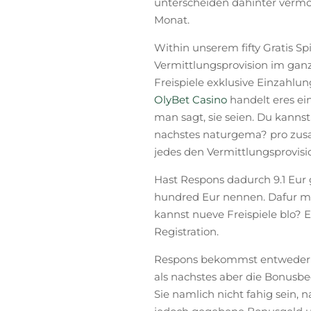
unterscheiden dahinter vermo
Monat.
Within unserem fifty Gratis S
Vermittlungsprovision im ganz
Freispiele exklusive Einzahlun
OlyBet Casino
handelt eres ein
man sagt, sie seien. Du kann
nachstes naturgema? pro zusa
jedes den Vermittlungsprovisio
Hast Respons dadurch 9.1 Eu
hundred Eur nennen. Dafur m
kannst nueve Freispiele blo?
Registration.
Respons bekommst entweder ei
als nachstes aber die Bonusb
Sie namlich nicht fahig sein,