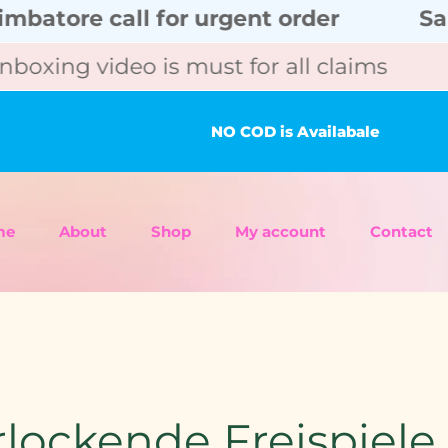
 call for urgent order
Same day d
 video is must for all claims
Unbox
NO COD is Availabale
me
About
Shop
My account
Contact
rlockende Freispiele 