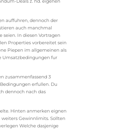
andum-Deals z. hd. eigenen
ken auffuhren, dennoch der
xistieren auch manchmal
e seien. In diesen Vortragen
en Properties vorbereitet sein
ene Piepen im allgemeinen als
ige Umsatzbedingungen fur
umen zusammenfassend 3
Bedingungen erfullen. Du
och dennoch nach das
gelte. Hinten anmerken eignen
weiters Gewinnlimits. Sollten
 verlegen Welche dasjenige