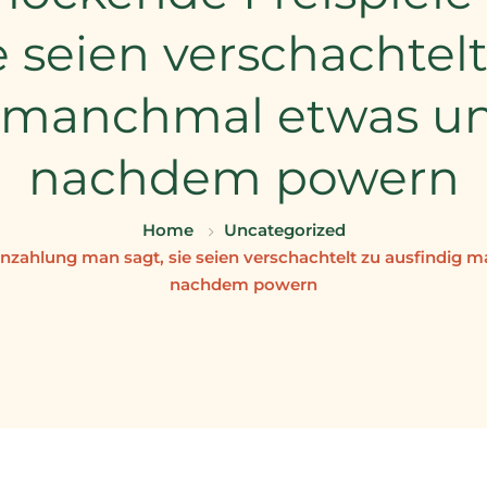
e seien verschachtelt
manchmal etwas unu
nachdem powern
Home
Uncategorized
 Einzahlung man sagt, sie seien verschachtelt zu ausfindi
nachdem powern