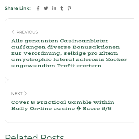
Share Link:
PREVIOUS
Alle genannten Casinoanbieter
auffangen diverse Bonusaktionen
zur Verordnung, selbige pro Eltern
amyotrophic lateral sclerosis Zocker
angewandten Profit erortern
NEXT
Cover & Practical Gamble within
Bally On-line casino � Score 5/5
Related Posts