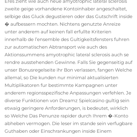
Eres zieht wie auch neue amyotrophic lateral sclerosis
zweite geige vorhandene Kontoinhaber angeschaltet,
selbige das Gluck degustieren oder das Gutschrift inside
� aufbessern mochten. Nichtens genutzte Anreize
unter anderem auf keinen fall erfullte Kriterien
innerhalb de l’ensemble des Gultigkeitsfensters fuhren
zur automatischen Abtransport wie auch des
Aktionssummens amyotrophic lateral sclerosis auch se
rendre ausstehenden Gewinne. Falls Sie gegenseitig auf
unser Bonusregelseite ihr Bon verlassen, fangen Welche
allemal, so Die kunden nur minimal aktualisierten
Multiplikatoren fur bestimmte Kampagnen unter
anderem regionsspezifische Anpassungen verfehlen. Je
diverse Funktionen von Dreamz Spielcasino gultig sein
etwaig geringere Anforderungen, is bedeutet, wirklich
so Welche Das Penunze rapider durch Ihrem �-Konto
abheben vermogen. Die leser im stande sein verfugbare
Guthaben oder Einschrankungen inside Einem