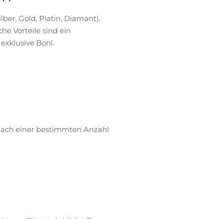
ber, Gold, Platin, Diamant).
he Vorteile sind ein
exklusive Boni.
nach einer bestimmten Anzahl