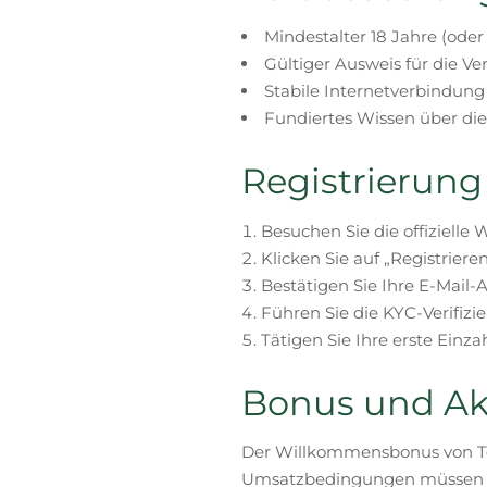
Mindestalter 18 Jahre (oder 
Gültiger Ausweis für die Ver
Stabile Internetverbindun
Fundiertes Wissen über di
Registrierung 
Besuchen Sie die offizielle
Klicken Sie auf „Registriere
Bestätigen Sie Ihre E-Mail
Führen Sie die KYC-Verifizi
Tätigen Sie Ihre erste Ein
Bonus und Ak
Der Willkommensbonus von Tot
Umsatzbedingungen müssen erf