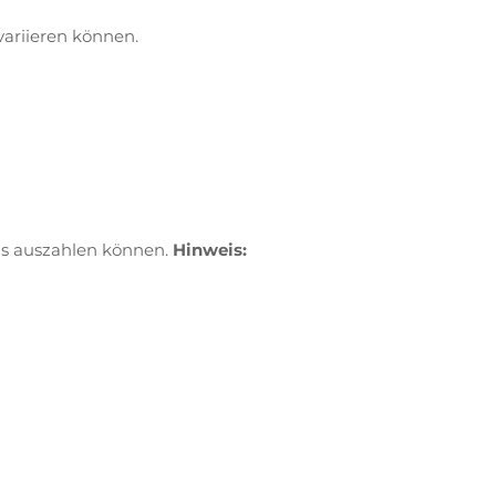
ariieren können.
us auszahlen können.
Hinweis: