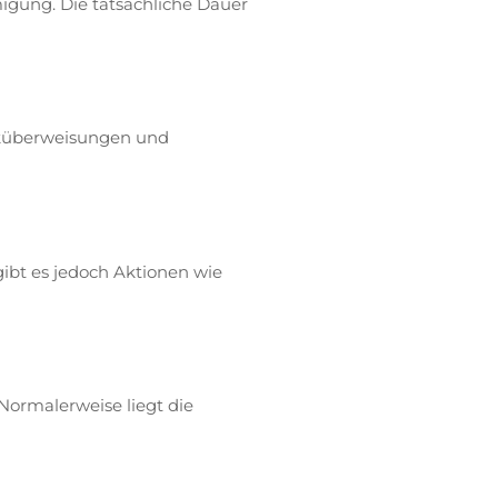
igung. Die tatsächliche Dauer
anküberweisungen und
ibt es jedoch Aktionen wie
Normalerweise liegt die