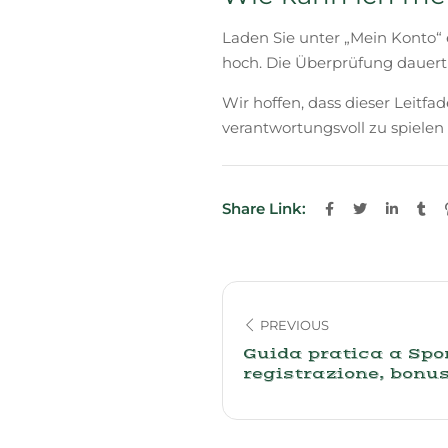
Laden Sie unter „Mein Konto“ 
hoch. Die Überprüfung dauert
Wir hoffen, dass dieser Leitfad
verantwortungsvoll zu spielen
Share Link:
PREVIOUS
Guida pratica a Spo
registrazione, bonus