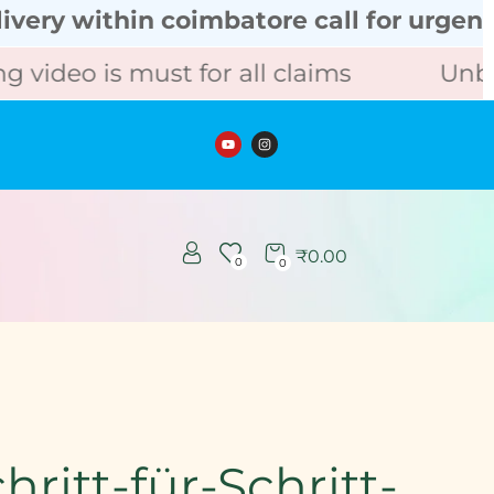
hin coimbatore call for urgent order
is must for all claims
Unboxing vid
₹
0.00
0
0
ritt-für-Schritt-