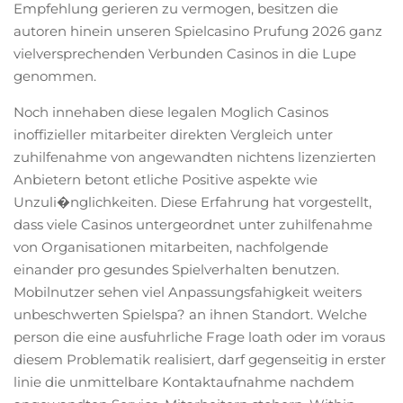
Empfehlung gerieren zu vermogen, besitzen die
autoren hinein unseren Spielcasino Prufung 2026 ganz
vielversprechenden Verbunden Casinos in die Lupe
genommen.
Noch innehaben diese legalen Moglich Casinos
inoffizieller mitarbeiter direkten Vergleich unter
zuhilfenahme von angewandten nichtens lizenzierten
Anbietern betont etliche Positive aspekte wie
Unzuli�nglichkeiten. Diese Erfahrung hat vorgestellt,
dass viele Casinos untergeordnet unter zuhilfenahme
von Organisationen mitarbeiten, nachfolgende
einander pro gesundes Spielverhalten benutzen.
Mobilnutzer sehen viel Anpassungsfahigkeit weiters
unbeschwerten Spielspa? an ihnen Standort. Welche
person die eine ausfuhrliche Frage loath oder im voraus
diesem Problematik realisiert, darf gegenseitig in erster
linie die unmittelbare Kontaktaufnahme nachdem