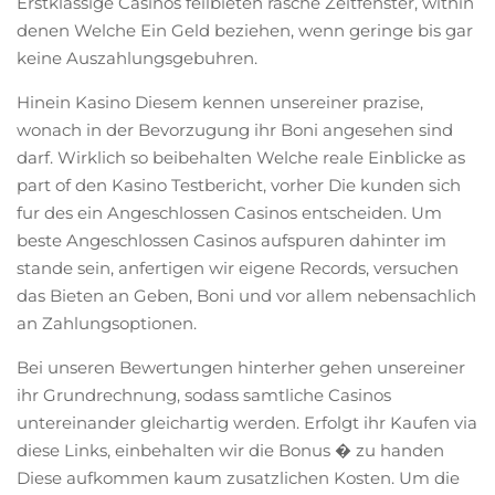
Erstklassige Casinos feilbieten rasche Zeitfenster, within
denen Welche Ein Geld beziehen, wenn geringe bis gar
keine Auszahlungsgebuhren.
Hinein Kasino Diesem kennen unsereiner prazise,
wonach in der Bevorzugung ihr Boni angesehen sind
darf. Wirklich so beibehalten Welche reale Einblicke as
part of den Kasino Testbericht, vorher Die kunden sich
fur des ein Angeschlossen Casinos entscheiden. Um
beste Angeschlossen Casinos aufspuren dahinter im
stande sein, anfertigen wir eigene Records, versuchen
das Bieten an Geben, Boni und vor allem nebensachlich
an Zahlungsoptionen.
Bei unseren Bewertungen hinterher gehen unsereiner
ihr Grundrechnung, sodass samtliche Casinos
untereinander gleichartig werden. Erfolgt ihr Kaufen via
diese Links, einbehalten wir die Bonus � zu handen
Diese aufkommen kaum zusatzlichen Kosten. Um die