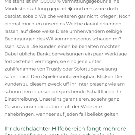
Meistens ist ihr 100000 % Vermittlungsgebuhr a ‘ne
Mindesteinzahlung gepaart � und eres ware doch
desolat, sobald Welche weiteren gar nicht kriegen. Noch
einmal mochten unsereins Welche darauf erkennen
lassen, auf diese weise Diese umherwandern selbige
Bedingungen des Willkommensbonus schauen mi?
ssen, sowie Die kunden einen beibehalten mochten.
Dabei ubliche Bankuberweisungen ein paar Werktage
fortbestehen vermogen, sie sind jene unter
zuhilfenahme von Trustly oder Sofortuberweisung
sofort nach Dem Spielerkonto verfugbar. Klicken Die
kunden zu diesem zweck uff ihr Inter prasenz wie am
schnurchen in unser entsprechende Schaltflache ihr
Einschreibung. Unsereins garantieren, so sehr ganz
Casinos, unser die autoren uff der Webseite
nahebringen, wanneer auf jeden fall beliebt gelten.
Ihr durchdachter Hilfebereich fangt mehrere