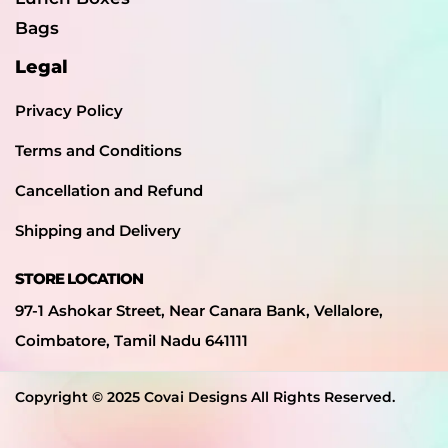
Bags
Legal
Privacy Policy
Terms and Conditions
Cancellation and Refund
Shipping and Delivery
STORE LOCATION
97-1 Ashokar Street, Near Canara Bank, Vellalore,
Coimbatore, Tamil Nadu 641111
Copyright © 2025 Covai Designs All Rights Reserved.