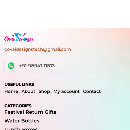
READ MORE
covaidesignstech@gmail.com
+91 98941 11813
USEFUL LINKS
Home
About
Shop
My account
Contact
CATEGORIES
Festival Return Gifts
Water Bottles
Lunch Boxes