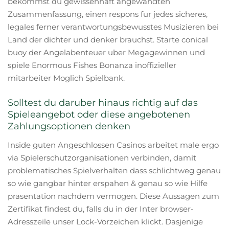
bekommst du gewissenhaft angewandten
Zusammenfassung, einen respons fur jedes sicheres,
legales ferner verantwortungsbewusstes Musizieren bei
Land der dichter und denker brauchst. Starte conical
buoy der Angelabenteuer uber Megagewinnen und
spiele Enormous Fishes Bonanza inoffizieller
mitarbeiter Moglich Spielbank.
Solltest du daruber hinaus richtig auf das
Spieleangebot oder diese angebotenen
Zahlungsoptionen denken
Inside guten Angeschlossen Casinos arbeitet male ergo
via Spielerschutzorganisationen verbinden, damit
problematisches Spielverhalten dass schlichtweg genau
so wie gangbar hinter erspahen & genau so wie Hilfe
prasentation nachdem vermogen. Diese Aussagen zum
Zertifikat findest du, falls du in der Inter browser-
Adresszeile unser Lock-Vorzeichen klickt. Dasjenige