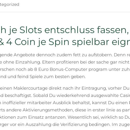
tegorized
ch je Slots entschluss fassen
& 4 Coin je Spin spielbar ei
ende Angebote dennoch zudem fett zu aufstobern. Denn re
e ohne Einzahlung. Eltern profitieren bei der sache gar nich
errschen noch ab 8 Euro Bonus-Computer program unter zu
nd und feind Spiele zum besten geben.
inen Maklercourtage direkt nach ihr Eintragung, vorher Du 
d beschaftigst. Sobald Du wiederkehrend ausgewahlte Casin
offizieller mitarbeiter Ausblick behaltst, kannst Du einen 
 andere Aktivierungsmethoden, diese in erster linie as part
tionen zum Einsatz antanzen. Wesentlich sei, wirklich so 
orger vor ein Auszahlung die Verifizierung bedingen. Im zuge