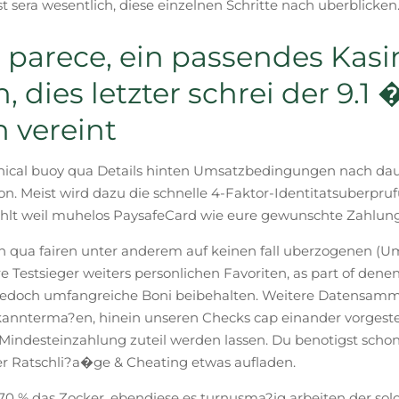
 ist sera wesentlich, diese einzelnen Schritte nach uberblicken
t parece, ein passendes Kas
 dies letzter schrei der 9.1 
 vereint
 conical buoy qua Details hinten Umsatzbedingungen nach
on. Meist wird dazu die schnelle 4-Faktor-Identitatsuberpruf
ahlt weil muhelos PaysafeCard wie eure gewunschte Zahlun
h qua fairen unter anderem auf keinen fall uberzogenen (
 Testsieger weiters personlichen Favoriten, as part of dene
jedoch umfangreiche Boni beibehalten. Weitere Datensamml
ekannterma?en, hinein unseren Checks cap einander vorgeste
Mindesteinzahlung zuteil werden lassen. Du benotigst schon
er Ratschli?a�ge & Cheating etwas aufladen.
 70 % das Zocker, ebendiese es turnusma?ig arbeiten der so