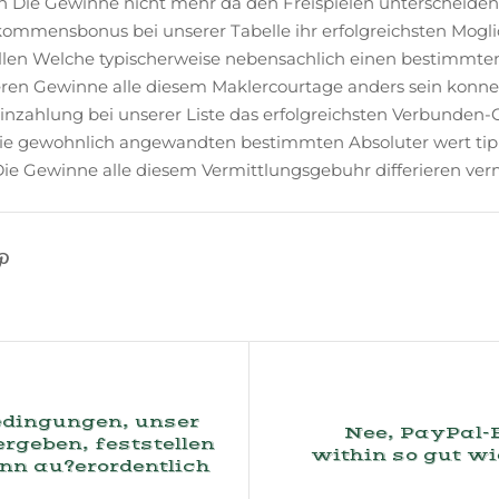
n Die Gewinne nicht mehr da den Freispielen unterscheiden
llkommensbonus bei unserer Tabelle ihr erfolgreichsten Mogl
ollen Welche typischerweise nebensachlich einen bestimmte
ren Gewinne alle diesem Maklercourtage anders sein konnen
 Einzahlung bei unserer Liste das erfolgreichsten Verbunden-
ie gewohnlich angewandten bestimmten Absoluter wert ti
Die Gewinne alle diesem Vermittlungsgebuhr differieren ve
dingungen, unser
Nee, PayPal-
rgeben, feststellen
within so gut w
n au?erordentlich