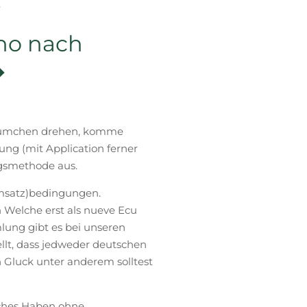
.
ino nach
�
 daumchen drehen, komme
ung (mit Application ferner
gsmethode aus.
Umsatz)bedingungen.
n Welche erst als nueve Ecu
ung gibt es bei unseren
llt, dass jedweder deutschen
 Gluck unter anderem solltest
lches Haben ohne