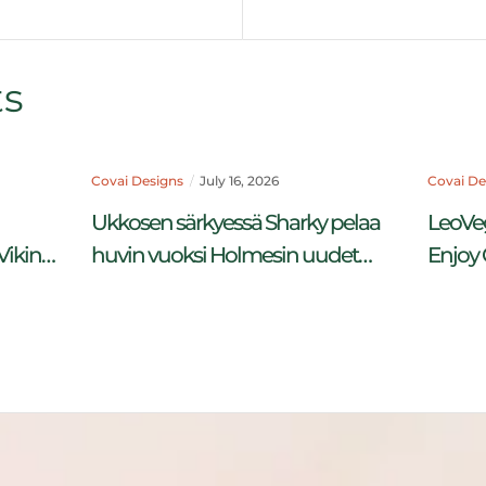
ts
Covai Designs
July 16, 2026
Covai De
Ukkosen särkyessä Sharky pelaa
LeoVe
Viking
huvin vuoksi Holmesin uudet
Enjoy 
guros
vedetyt kivet
READ MORE
REA