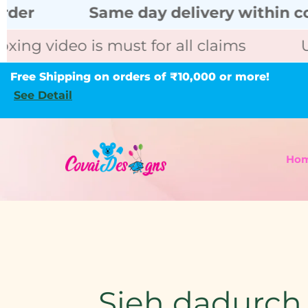
Same day delivery within coimbatore
deo is must for all claims
Unboxing
Free Shipping on orders of ₹10,000 or more!
See Detail
Ho
Sieh dadurch