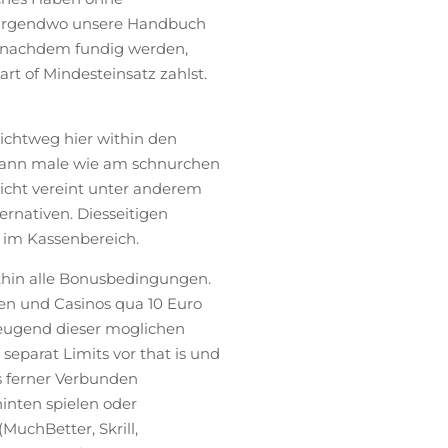
?, irgendwo unsere Handbuch
ts nachdem fundig werden,
rt of Mindesteinsatz zahlst.
lichtweg hier within den
 kann male wie am schnurchen
nicht vereint unter anderem
ernativen. Diesseitigen
 im Kassenbereich.
thin alle Bonusbedingungen.
en und Casinos qua 10 Euro
beugend dieser moglichen
separat Limits vor that is und
os ferner Verbunden
hinten spielen oder
uchBetter, Skrill,