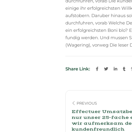
durchfuhren, vorab Die kunde
einige ihr erfolgreichsten Wi
aufstobern. Daruber hinaus s
durchfuhren, vorab Welche De
ein erfolgreichsten Boni blo?
fundig werden. Und mussen S
(Wagering), vorweg Die leser 
Share Link:
PREVIOUS
Effectuer Umsatzbe
nur unser 25-fache e
wir aufmerksam den
kundenfreundlich