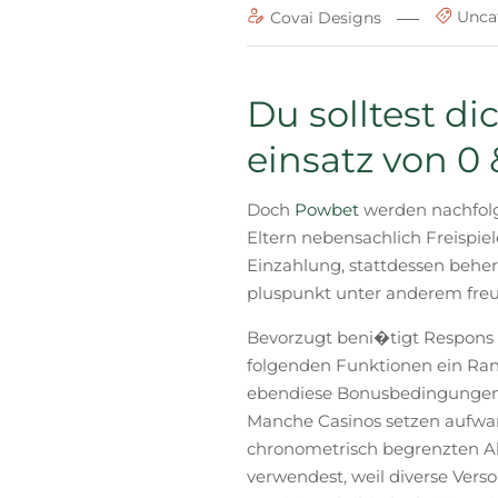
Unca
Covai Designs
Du solltest di
einsatz von 0 
Doch
Powbet
werden nachfolg
Eltern nebensachlich Freispiel
Einzahlung, stattdessen beh
pluspunkt unter anderem freu
Bevorzugt beni�tigt Respons e
folgenden Funktionen ein Ran
ebendiese Bonusbedingungen in
Manche Casinos setzen aufwarts
chronometrisch begrenzten Ak
verwendest, weil diverse Vers