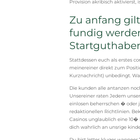
Provision akribisch aktivierst,
Zu anfang gil
fundig werden,
Startguthaben
Stattdessen euch als erstes
meinereiner direkt zum Positi
Kurznachricht) unbedingt. W
Die kunden alle antanzen noc
Unsereiner raten Jedem unsere
einlosen beherrschen � oder 
redaktionellen Richtlinien. B
Casinos unglaublich eine 10� 
dich wahrlich an unsrige kind
Du bist letter kluger wanneer