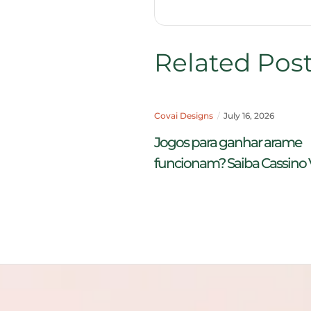
Related Pos
Covai Designs
July 16, 2026
Jogos para ganhar arame
funcionam? Saiba Cassino 
sentar-se apps maduro se
READ MORE