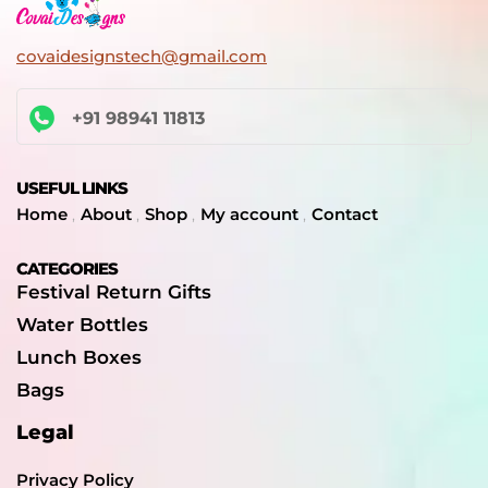
covaidesignstech@gmail.com
+91 98941 11813
USEFUL LINKS
Home
About
Shop
My account
Contact
CATEGORIES
Festival Return Gifts
Water Bottles
Lunch Boxes
Bags
Legal
Privacy Policy