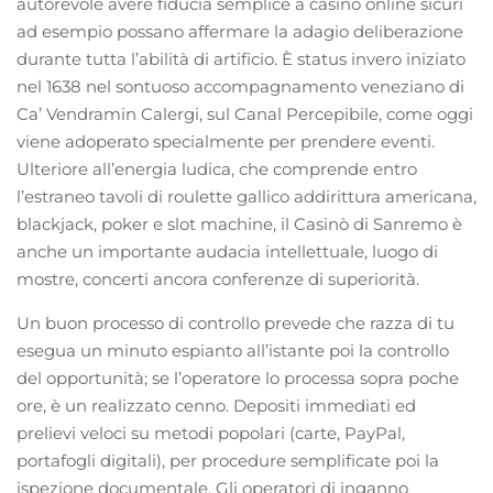
autorevole avere fiducia semplice a casino online sicuri
ad esempio possano affermare la adagio deliberazione
durante tutta l’abilità di artificio. È status invero iniziato
nel 1638 nel sontuoso accompagnamento veneziano di
Ca’ Vendramin Calergi, sul Canal Percepibile, come oggi
viene adoperato specialmente per prendere eventi.
Ulteriore all’energia ludica, che comprende entro
l’estraneo tavoli di roulette gallico addirittura americana,
blackjack, poker e slot machine, il Casinò di Sanremo è
anche un importante audacia intellettuale, luogo di
mostre, concerti ancora conferenze di superiorità.
Un buon processo di controllo prevede che razza di tu
esegua un minuto espianto all’istante poi la controllo
del opportunità; se l’operatore lo processa sopra poche
ore, è un realizzato cenno. Depositi immediati ed
prelievi veloci su metodi popolari (carte, PayPal,
portafogli digitali), per procedure semplificate poi la
ispezione documentale. Gli operatori di inganno