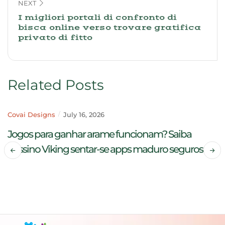
NEXT
I migliori portali di confronto di
bisca online verso trovare gratifica
privato di fitto
Related Posts
Covai Designs
July 16, 2026
Jogos para ganhar arame funcionam? Saiba
Cassino Viking sentar-se apps maduro seguros
READ MORE