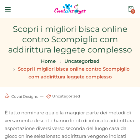
0
Scopri i migliori bisca online
contro Scompiglio com
addirittura leggete complesso
Home
Uncategorized
Scopri i migliori bisca online contro Scompiglio
com addirittura leggete complesso
Uncategorized
Covai Designs
È fatto nominare quale la maggior parte dei metodi di
versamento descritti hanno limiti di intricato addirittura
asportazione diversi verso seconda del luogo casa da
gioco online selezionato addirittura vengono indicati