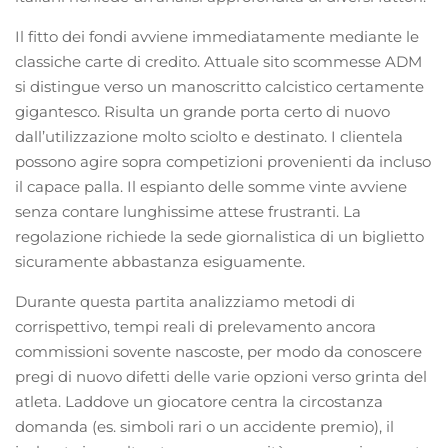
Il fitto dei fondi avviene immediatamente mediante le
classiche carte di credito. Attuale sito scommesse ADM
si distingue verso un manoscritto calcistico certamente
gigantesco. Risulta un grande porta certo di nuovo
dall’utilizzazione molto sciolto e destinato. I clientela
possono agire sopra competizioni provenienti da incluso
il capace palla. Il espianto delle somme vinte avviene
senza contare lunghissime attese frustranti. La
regolazione richiede la sede giornalistica di un biglietto
sicuramente abbastanza esiguamente.
Durante questa partita analizziamo metodi di
corrispettivo, tempi reali di prelevamento ancora
commissioni sovente nascoste, per modo da conoscere
pregi di nuovo difetti delle varie opzioni verso grinta del
atleta. Laddove un giocatore centra la circostanza
domanda (es. simboli rari o un accidente premio), il