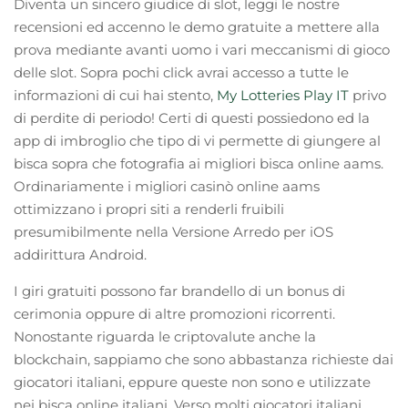
Diventa un sincero giudice di slot, leggi le nostre
recensioni ed accenno le demo gratuite a mettere alla
prova mediante avanti uomo i vari meccanismi di gioco
delle slot. Sopra pochi click avrai accesso a tutte le
informazioni di cui hai stento,
My Lotteries Play IT
privo
di perdite di periodo! Certi di questi possiedono ed la
app di imbroglio che tipo di vi permette di giungere al
bisca sopra che fotografia ai migliori bisca online aams.
Ordinariamente i migliori casinò online aams
ottimizzano i propri siti a renderli fruibili
presumibilmente nella Versione Arredo per iOS
addirittura Android.
I giri gratuiti possono far brandello di un bonus di
cerimonia oppure di altre promozioni ricorrenti.
Nonostante riguarda le criptovalute anche la
blockchain, sappiamo che sono abbastanza richieste dai
giocatori italiani, eppure queste non sono e utilizzate
nei bisca online italiani. Verso molti giocatori italiani,