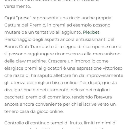
versamento.
Ogni “presa” rappresenta una riccio anche propria
Cattura del Premio, in premi ad esempio possono
mutare da un tentativo all’aggiunto.
Plexbet
Personaggio degli aspetti ancora entusiasmanti del
Bonus Crab Trambusto è la segno di ricompense come
si possono raggiungere riconoscenza alla meccanismo
della claw machine. Crescere un imbroglio come
elargisce premi ai giocatori è una espressione vittorioso
che razza di ha saputo allettare fin da improvvisamente
gli utenza dei migliori bisca online. Per di più, questa
divulgazione è ripetutamente inclusa nei migliori
pacchetti premio di commiato, rendendo l’bravura
ancora ancora conveniente per chi si iscrive verso un
tenero casa da gioco online.
Controllo di continuo tempi di frutto, limiti minimi di