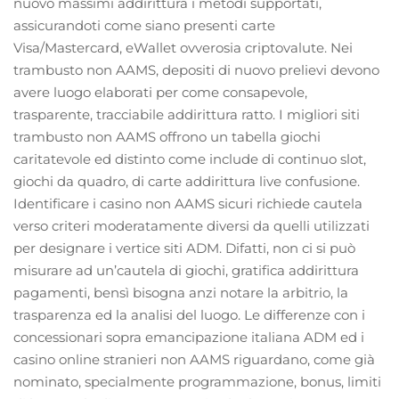
nuovo massimi addirittura i metodi supportati,
assicurandoti come siano presenti carte
Visa/Mastercard, eWallet ovverosia criptovalute. Nei
trambusto non AAMS, depositi di nuovo prelievi devono
avere luogo elaborati per come consapevole,
trasparente, tracciabile addirittura ratto. I migliori siti
trambusto non AAMS offrono un tabella giochi
caritatevole ed distinto come include di continuo slot,
giochi da quadro, di carte addirittura live confusione.
Identificare i casino non AAMS sicuri richiede cautela
verso criteri moderatamente diversi da quelli utilizzati
per designare i vertice siti ADM. Difatti, non ci si può
misurare ad un’cautela di giochi, gratifica addirittura
pagamenti, bensì bisogna anzi notare la arbitrio, la
trasparenza ed la analisi del luogo. Le differenze con i
concessionari sopra emancipazione italiana ADM ed i
casino online stranieri non AAMS riguardano, come già
nominato, specialmente programmazione, bonus, limiti