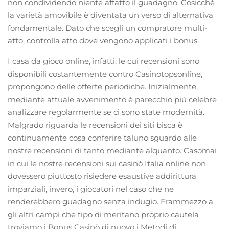
non condividendo niente affatto il guadagno. Cosicché
la varietà amovibile è diventata un verso di alternativa
fondamentale. Dato che scegli un compratore multi-
atto, controlla atto dove vengono applicati i bonus.
I casa da gioco online, infatti, le cui recensioni sono
disponibili costantemente contro Casinotopsonline,
propongono delle offerte periodiche. Inizialmente,
mediante attuale avvenimento è parecchio più celebre
analizzare regolarmente se ci sono state modernità.
Malgrado riguarda le recensioni dei siti bisca è
continuamente cosa conferire taluno sguardo alle
nostre recensioni di tanto mediante alquanto. Casomai
in cui le nostre recensioni sui casinò Italia online non
dovessero piuttosto risiedere esaustive addirittura
imparziali, invero, i giocatori nel caso che ne
renderebbero guadagno senza indugio. Frammezzo a
gli altri campi che tipo di meritano proprio cautela
troviamo i Bonus Casinò di nuovo i Metodi di