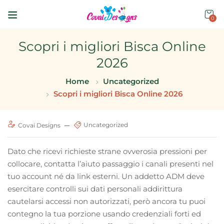
0
Scopri i migliori Bisca Online
2026
Home
Uncategorized
Scopri i migliori Bisca Online 2026
Uncategorized
Covai Designs
Dato che ricevi richieste strane ovverosia pressioni per
collocare, contatta l’aiuto passaggio i canali presenti nel
tuo account né da link esterni. Un addetto ADM deve
esercitare controlli sui dati personali addirittura
cautelarsi accessi non autorizzati, però ancora tu puoi
contegno la tua porzione usando credenziali forti ed