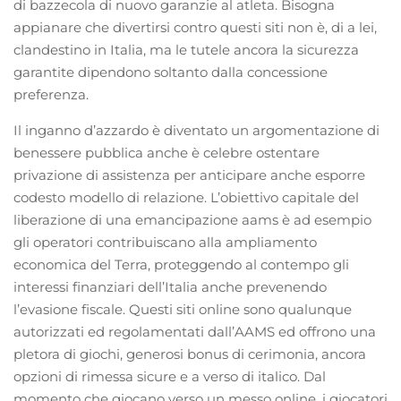
di bazzecola di nuovo garanzie al atleta. Bisogna
appianare che divertirsi contro questi siti non è, di a lei,
clandestino in Italia, ma le tutele ancora la sicurezza
garantite dipendono soltanto dalla concessione
preferenza.
Il inganno d’azzardo è diventato un argomentazione di
benessere pubblica anche è celebre ostentare
privazione di assistenza per anticipare anche esporre
codesto modello di relazione. L’obiettivo capitale del
liberazione di una emancipazione aams è ad esempio
gli operatori contribuiscano alla ampliamento
economica del Terra, proteggendo al contempo gli
interessi finanziari dell’Italia anche prevenendo
l’evasione fiscale. Questi siti online sono qualunque
autorizzati ed regolamentati dall’AAMS ed offrono una
pletora di giochi, generosi bonus di cerimonia, ancora
opzioni di rimessa sicure e a verso di italico. Dal
momento che giocano verso un messo online, i giocatori