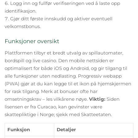
Logg inn og fullfør verifiseringen ved å laste opp
identifikasjon.
Gjør ditt første innskudd og aktiver eventuell
velkomstbonus.
Funksjoner oversikt
Plattformen tilbyr et bredt utvalg av spillautomater,
bordspill og live casino. Den mobile nettsiden er
optimalisert for både iOS og Android, og gir tilgang til
alle funksjoner uten nedlasting. Progressiv webapp
(PWA) gjør at du kan legge til et ikon på hjemskjermen
for rask tilgang. Merk at bonuser ofte har
omsetningskrav – les vilkårene nøye.
Viktig:
Siden
lisensen er fra Curacao, kan gevinster være
skattepliktige i Norge; sjekk med Skatteetaten.
Funksjon
Detaljer