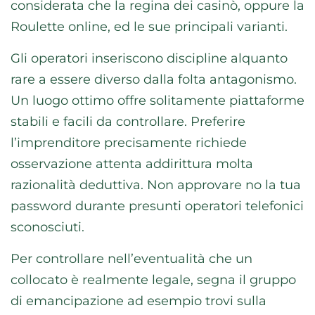
considerata che la regina dei casinò, oppure la
Roulette online, ed le sue principali varianti.
Gli operatori inseriscono discipline alquanto
rare a essere diverso dalla folta antagonismo.
Un luogo ottimo offre solitamente piattaforme
stabili e facili da controllare. Preferire
l’imprenditore precisamente richiede
osservazione attenta addirittura molta
razionalità deduttiva. Non approvare no la tua
password durante presunti operatori telefonici
sconosciuti.
Per controllare nell’eventualità che un
collocato è realmente legale, segna il gruppo
di emancipazione ad esempio trovi sulla