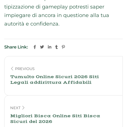
tipizzazione di gameplay potresti saper
impiegare di ancora in questione alla tua
autorità e confidenza.
Share Link:
PREVIOUS
Tumulto Online Sicuri 2026 Siti
Legali addirittura Affidabili ️
NEXT
Migliori Bisca Online Siti Bisca
Sicuri del 2026