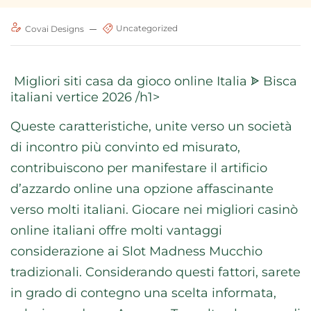
Uncategorized
Covai Designs
️️ Migliori siti casa da gioco online Italia ᗎ Bisca
italiani vertice 2026 ️/h1>
Queste caratteristiche, unite verso un società
di incontro più convinto ed misurato,
contribuiscono per manifestare il artificio
d’azzardo online una opzione affascinante
verso molti italiani. Giocare nei migliori casinò
online italiani offre molti vantaggi
considerazione ai Slot Madness Mucchio
tradizionali. Considerando questi fattori, sarete
in grado di contegno una scelta informata,