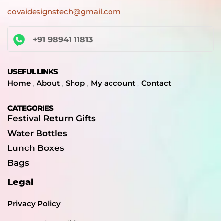
covaidesignstech@gmail.com
+91 98941 11813
USEFUL LINKS
Home
About
Shop
My account
Contact
CATEGORIES
Festival Return Gifts
Water Bottles
Lunch Boxes
Bags
Legal
Privacy Policy