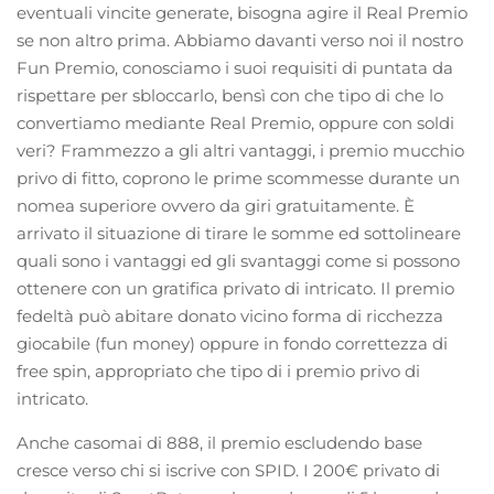
eventuali vincite generate, bisogna agire il Real Premio
se non altro prima. Abbiamo davanti verso noi il nostro
Fun Premio, conosciamo i suoi requisiti di puntata da
rispettare per sbloccarlo, bensì con che tipo di che lo
convertiamo mediante Real Premio, oppure con soldi
veri? Frammezzo a gli altri vantaggi, i premio mucchio
privo di fitto, coprono le prime scommesse durante un
nomea superiore ovvero da giri gratuitamente. È
arrivato il situazione di tirare le somme ed sottolineare
quali sono i vantaggi ed gli svantaggi come si possono
ottenere con un gratifica privato di intricato. Il premio
fedeltà può abitare donato vicino forma di ricchezza
giocabile (fun money) oppure in fondo correttezza di
free spin, appropriato che tipo di i premio privo di
intricato.
Anche casomai di 888, il premio escludendo base
cresce verso chi si iscrive con SPID. I 200€ privato di