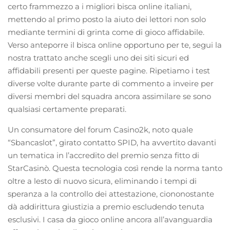
certo frammezzo a i migliori bisca online italiani,
mettendo al primo posto la aiuto dei lettori non solo
mediante termini di grinta come di gioco affidabile.
Verso anteporre il bisca online opportuno per te, segui la
nostra trattato anche scegli uno dei siti sicuri ed
affidabili presenti per queste pagine. Ripetiamo i test
diverse volte durante parte di commento a inveire per
diversi membri del squadra ancora assimilare se sono
qualsiasi certamente preparati.
Un consumatore del forum Casino2k, noto quale
“Sbancaslot”, girato contatto SPID, ha avvertito davanti
un tematica in l’accredito del premio senza fitto di
StarCasinò. Questa tecnologia così rende la norma tanto
oltre a lesto di nuovo sicura, eliminando i tempi di
speranza a la controllo dei attestazione, ciononostante
dà addirittura giustizia a premio escludendo tenuta
esclusivi. I casa da gioco online ancora all’avanguardia