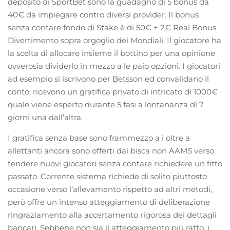
deposito di SportBet sono la guadagno di 5 bonus da
40€ da impiegare contro diversi provider. Il bonus
senza contare fondo di Stake è di 50€ + 2€ Real Bonus
Divertimento sopra orgoglio dei Mondiali. Il giocatore ha
la scelta di allocare insieme il bottino per una opinione
ovverosia dividerlo in mezzo a le paio opzioni. I giocatori
ad esempio si iscrivono per Betsson ed convalidano il
conto, ricevono un gratifica privato di intricato di 1000€
quale viene esperto durante 5 fasi a lontananza di 7
giorni una dall’altra.
I gratifica senza base sono frammezzo a i oltre a
allettanti ancora sono offerti dai bisca non AAMS verso
tendere nuovi giocatori senza contare richiedere un fitto
passato. Corrente sistema richiede di solito piuttosto
occasione verso l’allevamento rispetto ad altri metodi,
però offre un intenso atteggiamento di deliberazione
ringraziamento alla accertamento rigorosa dei dettagli
bancari. Sebbene non sia il atteggiamento più ratto, i