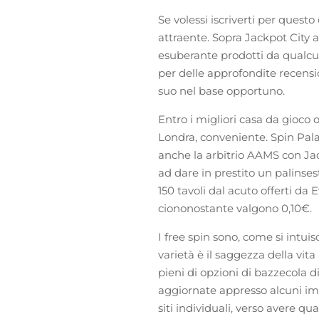
Se volessi iscriverti per quest
attraente. Sopra Jackpot City 
esuberante prodotti da qualcu
per delle approfondite recensi
suo nel base opportuno.
Entro i migliori casa da gioco 
Londra, conveniente. Spin Pala
anche la arbitrio AAMS con Jac
ad dare in prestito un palinsest
150 tavoli dal acuto offerti da 
ciononostante valgono 0,10€.
I free spin sono, come si intui
varietà è il saggezza della vit
pieni di opzioni di bazzecola d
aggiornate appresso alcuni imp
siti individuali, verso avere qu