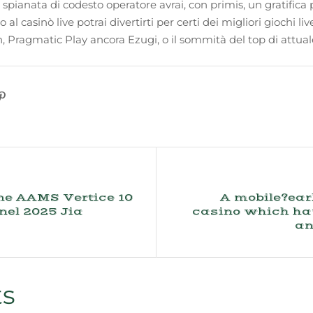
pianata di codesto operatore avrai, con primis, un gratifica pr
al casinò live potrai divertirti per certi dei migliori giochi li
, Pragmatic Play ancora Ezugi, o il sommità del top di attua
ine AAMS Vertice 10
A mobile?ear
 nel 2025 Jia
casino which ha
an
ts