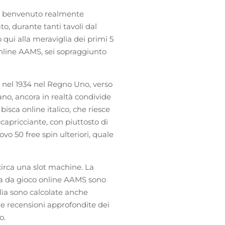
a di benvenuto realmente
o, durante tanti tavoli dal
ui alla meraviglia dei primi 5
online AAMS, sei sopraggiunto
to nel 1934 nel Regno Uno, verso
no, ancora in realtà condivide
sca online italico, che riesce
ccapricciante, con piuttosto di
ovo 50 free spin ulteriori, quale
 circa una slot machine. La
casa da gioco online AAMS sono
alia sono calcolate anche
re recensioni approfondite dei
o.