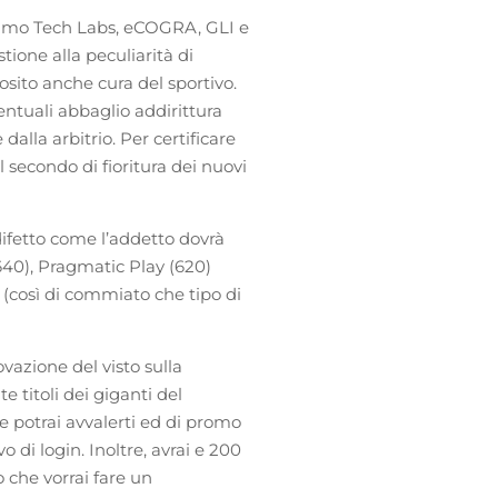
oviamo Tech Labs, eCOGRA, GLI e
ione alla peculiarità di
posito anche cura del sportivo.
entuali abbaglio addirittura
alla arbitrio. Per certificare
secondo di fioritura dei nuovi
difetto come l’addetto dovrà
(640), Pragmatic Play (620)
i (così di commiato che tipo di
azione del visto sulla
e titoli dei giganti del
e potrai avvalerti ed di promo
 di login. Inoltre, avrai e 200
o che vorrai fare un