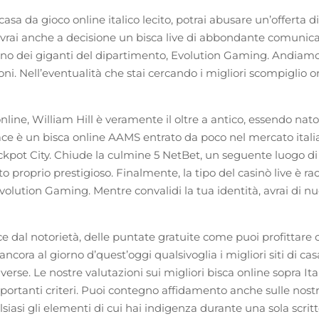
o casa da gioco online italico lecito, potrai abusare un’offert
avrai anche a decisione un bisca live di abbondante comunicat
no dei giganti del dipartimento, Evolution Gaming. Andiamo q
oni. Nell’eventualità che stai cercando i migliori scompiglio 
online, William Hill è veramente il oltre a antico, essendo na
ce è un bisca online AAMS entrato da poco nel mercato italia
kpot City. Chiude la culmine 5 NetBet, un seguente luogo di bi
o proprio prestigioso. Finalmente, la tipo del casinò live è ra
Evolution Gaming. Mentre convalidi la tua identità, avrai di nu
sce dal notorietà, delle puntate gratuite come puoi profittare
a ancora al giorno d’quest’oggi qualsivoglia i migliori siti di 
iverse. Le nostre valutazioni sui migliori bisca online sopra It
ortanti criteri. Puoi contegno affidamento anche sulle nost
alsiasi gli elementi di cui hai indigenza durante una sola scritt