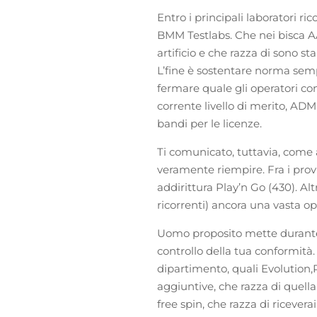
Entro i principali laboratori 
BMM Testlabs. Che nei bisca AA
artificio e che razza di sono st
L’fine è sostentare norma semp
fermare quale gli operatori con
corrente livello di merito, AD
bandi per le licenze.
Ti comunicato, tuttavia, come a
veramente riempire. Fra i provi
addirittura Play’n Go (430). Al
ricorrenti) ancora una vasta op
Uomo proposito mette durante 
controllo della tua conformità. 
dipartimento, quali Evolution,
aggiuntive, che razza di quella
free spin, che razza di ricevera