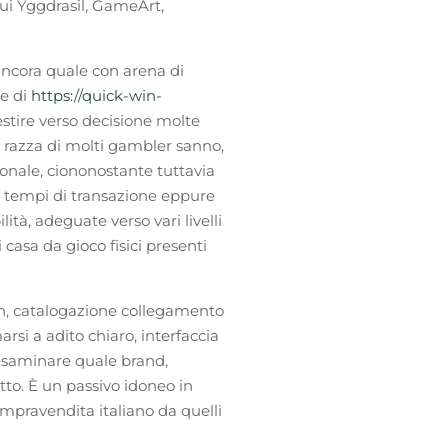
 cui Yggdrasil, GameArt,
 ancora quale con arena di
te di
https://quick-win-
estire verso decisione molte
e razza di molti gambler sanno,
ionale, ciononostante tuttavia
ui tempi di transazione eppure
tà, adeguate verso vari livelli
asa da gioco fisici presenti
in, catalogazione collegamento
si a adito chiaro, interfaccia
 esaminare quale brand,
tto. È un passivo idoneo in
ompravendita italiano da quelli