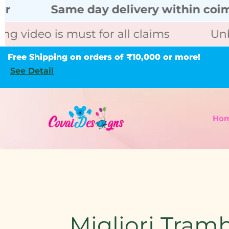
Same day delivery within coimbatore 
eo is must for all claims
Unboxing 
Free Shipping on orders of ₹10,000 or more!
See Detail
Ho
Migliori Tramb