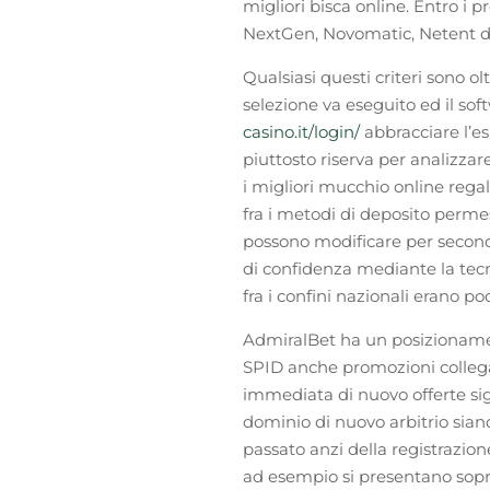
migliori bisca online. Entro i 
NextGen, Novomatic, Netent di 
Qualsiasi questi criteri sono o
selezione va eseguito ed il so
casino.it/login/
abbracciare l’es
piuttosto riserva per analizza
i migliori mucchio online regal
fra i metodi di deposito perme
possono modificare per seconda 
di confidenza mediante la tecn
fra i confini nazionali erano po
AdmiralBet ha un posizionament
SPID anche promozioni collegat
immediata di nuovo offerte si
dominio di nuovo arbitrio siano
passato anzi della registrazion
ad esempio si presentano sop