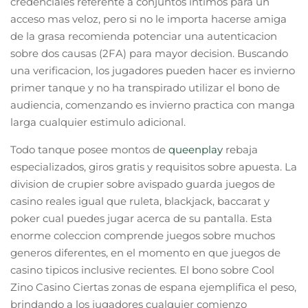
credenciales referente a conjuntos intimos para un
acceso mas veloz, pero si no le importa hacerse amiga
de la grasa recomienda potenciar una autenticacion
sobre dos causas (2FA) para mayor decision. Buscando
una verificacion, los jugadores pueden hacer es invierno
primer tanque y no ha transpirado utilizar el bono de
audiencia, comenzando es invierno practica con manga
larga cualquier estimulo adicional.
Todo tanque posee montos de
queenplay
rebaja
especializados, giros gratis y requisitos sobre apuesta. La
division de crupier sobre avispado guarda juegos de
casino reales igual que ruleta, blackjack, baccarat y
poker cual puedes jugar acerca de su pantalla. Esta
enorme coleccion comprende juegos sobre muchos
generos diferentes, en el momento en que juegos de
casino tipicos inclusive recientes. El bono sobre Cool
Zino Casino Ciertas zonas de espana ejemplifica el peso,
brindando a los jugadores cualquier comienzo