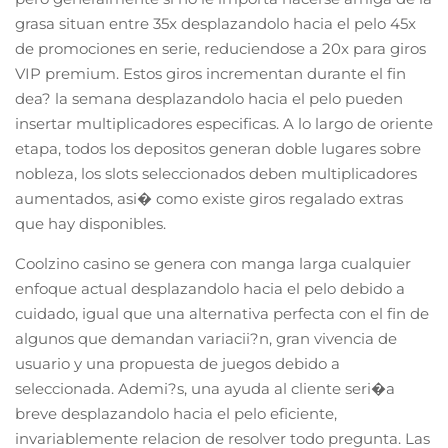
grasa situan entre 35x desplazandolo hacia el pelo 45x
de promociones en serie, reduciendose a 20x para giros
VIP premium. Estos giros incrementan durante el fin
dea? la semana desplazandolo hacia el pelo pueden
insertar multiplicadores especificas. A lo largo de oriente
etapa, todos los depositos generan doble lugares sobre
nobleza, los slots seleccionados deben multiplicadores
aumentados, asi� como existe giros regalado extras
que hay disponibles.
Coolzino casino se genera con manga larga cualquier
enfoque actual desplazandolo hacia el pelo debido a
cuidado, igual que una alternativa perfecta con el fin de
algunos que demandan variacii?n, gran vivencia de
usuario y una propuesta de juegos debido a
seleccionada. Ademi?s, una ayuda al cliente seri�a
breve desplazandolo hacia el pelo eficiente,
invariablemente relacion de resolver todo pregunta. Las