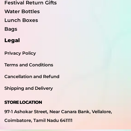
Festival Return Gifts
Water Bottles
Lunch Boxes
Bags
Legal
Privacy Policy
Terms and Conditions
Cancellation and Refund
Shipping and Delivery
STORE LOCATION
97-1 Ashokar Street, Near Canara Bank, Vellalore,
Coimbatore, Tamil Nadu 641111