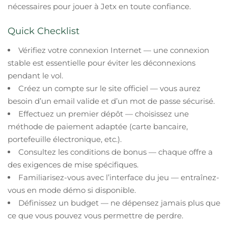
nécessaires pour jouer à Jetx en toute confiance.
Quick Checklist
Vérifiez votre connexion Internet — une connexion
stable est essentielle pour éviter les déconnexions
pendant le vol.
Créez un compte sur le site officiel — vous aurez
besoin d’un email valide et d’un mot de passe sécurisé.
Effectuez un premier dépôt — choisissez une
méthode de paiement adaptée (carte bancaire,
portefeuille électronique, etc.).
Consultez les conditions de bonus — chaque offre a
des exigences de mise spécifiques.
Familiarisez-vous avec l’interface du jeu — entraînez-
vous en mode démo si disponible.
Définissez un budget — ne dépensez jamais plus que
ce que vous pouvez vous permettre de perdre.