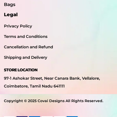
Bags
Legal
Privacy Policy
Terms and Conditions
Cancellation and Refund
Shipping and Delivery
STORE LOCATION
97-1 Ashokar Street, Near Canara Bank, Vellalore,
Coimbatore, Tamil Nadu 641111
Copyright © 2025 Covai Designs All Rights Reserved.