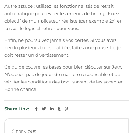
Autre astuce : utilisez les fonctionnalités de retrait
automatique pour éviter les erreurs de timing. Fixez un
objectif de multiplicateur réaliste (par exemple 2x) et
laissez le logiciel retirer pour vous.
Enfin, ne poursuivez jamais vos pertes. Si vous avez
perdu plusieurs tours d’affilée, faites une pause. Le jeu
doit rester un divertissement.
Ce guide couvre les bases pour bien débuter sur Jetx.
N’oubliez pas de jouer de manière responsable et de
vérifier les conditions des bonus avant de les accepter.
Bonne chance !
Share Link:
PREVIOUS