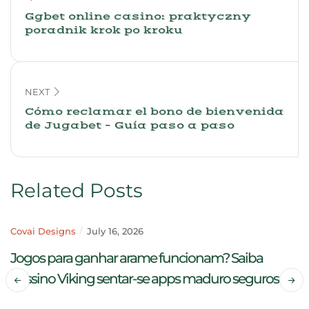
Ggbet online casino: praktyczny
poradnik krok po kroku
NEXT
Cómo reclamar el bono de bienvenida
de Jugabet – Guía paso a paso
Related Posts
Covai Designs
July 16, 2026
Jogos para ganhar arame funcionam? Saiba
Cassino Viking sentar-se apps maduro seguros