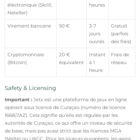
électronique (Skrill,
heures
Neteller)
Virement bancaire
50 €
3-7
Gratuit
jours
(parfois
ouvrés
des frais)
Cryptomonnaie
20 €
Instant
Frais de
(Bitcoin)
équivalent
à 1
réseau
heure
Safety & Licensing
Important :
Jetx est une plateforme de jeux en ligne
opérant sous licence de Curaçao (numéro de licence
1668/JAZ). Cela signifie qu’elle est régulée par les
autorités de Curaçao, ce qui offre un niveau de sécurité
de base, mais pas aussi strict que les licences MGA
(Malte) ou UKGC. Pour les joueurs européens, les gains