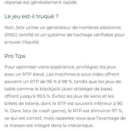
réponse est généralement rapide.
Le jeu est-il truqué ?
Non, Jetx utilise un générateur de nombres aléatoires
(RNG) certifié et un système de hachage vérifiable pour
prouver l’équité.
Pro Tips
Pour optimiser votre expérience, privilégiez les jeux
avec un RTP élevé. Les machines à sous vidéo offrent
souvent un RTP de 96 % à 98 %, tandis que les jeux de
table comme le blackjack (avec stratégie de base)
offrent jusqu’à 99,5 %. Évitez les jeux de keno et les
billets de loterie, dont le RTP est souvent inférieur à 90
%. Dans Jetx (le crash game), le RTP est d’environ 97 %,
ce qui est correct, mais rappelez-vous que l’avantage de
la maison est intégré dans la mécanique.