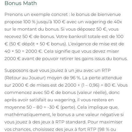
Bonus Math
Prenons un exemple concret : le bonus de bienvenue
propose 100 % jusqu’à 100 € avec un wagering de 40x
sur le montant du bonus. Si vous déposez 50 €, vous
recevez 50 € de bonus. Votre bankroll totale est de 100
€ (50 € dépôt + 50 € bonus). L’exigence de mise est de
40 × 50 = 2000 €. Cela signifie que vous devez miser
2000 € avant de pouvoir retirer les gains issus du bonus.
Supposons que vous jouiez à un jeu avec un RTP
(Retour au Joueur) moyen de 96 %. La perte attendue
sur 2000 € de mises est de 2000 × (1 – 0,96) = 80 €. Vous
commencez avec 50 € de bonus (valeur réelle), donc
après avoir satisfait au wagering, il vous restera en
moyenne 50 – 80 = -30 € (perte). Cela implique que,
mathématiquement, le bonus a une valeur négative si
vous jouez à des jeux à RTP standard. Pour maximiser
vos chances, choisissez des jeux à fort RTP (98 % ou