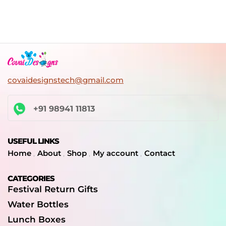
READ MORE
covaidesignstech@gmail.com
+91 98941 11813
USEFUL LINKS
Home
About
Shop
My account
Contact
CATEGORIES
Festival Return Gifts
Water Bottles
Lunch Boxes