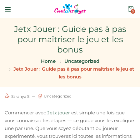
0
Jetx Jouer : Guide pas à pas
pour maîtriser le jeu et les
bonus
Home
Uncategorized
Jetx Jouer : Guide pas à pas pour maîtriser le jeu et
les bonus
Uncategorized
Saranya S
Commencer avec
Jetx jouer
est simple une fois que
vous connaissez les étapes — ce guide vous les explique
une par une. Que vous soyez débutant ou joueur
expérimenté, vous trouverez ici toutes les informations