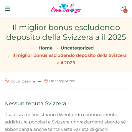
0
Il miglior bonus escludendo
deposito della Svizzera a il 2025
Home
Uncategorized
Il miglior bonus escludendo deposito della Svizzera
a il 2025
Uncategorized
Covai Designs
Nessun tenuta Svizzera
Rso bisca online stanno diventando continuamente
addirittura popolari a Svizzera ringraziamenti aborda sé
abbondanza anche tenta vasta varieta di giochi.