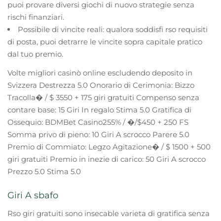
puoi provare diversi giochi di nuovo strategie senza
rischi finanziari.
Possibile di vincite reali: qualora soddisfi rso requisiti
di posta, puoi detrarre le vincite sopra capitale pratico
dal tuo premio.
Volte migliori casinò online escludendo deposito in
Svizzera Destrezza 5.0 Onorario di Cerimonia: Bizzo
Tracolla� / $ 3550 + 175 giri gratuiti Compenso senza
contare base: 15 Giri In regalo Stima 5.0 Gratifica di
Ossequio: BDMBet Casino255% / �/$450 + 250 FS
Somma privo di pieno: 10 Giri A scrocco Parere 5.0
Premio di Commiato: Legzo Agitazione� / $ 1500 + 500
giri gratuiti Premio in inezie di carico: 50 Giri A scrocco
Prezzo 5.0 Stima 5.0
Giri A sbafo
Rso giri gratuiti sono insecable varieta di gratifica senza