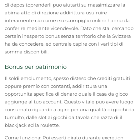
di depositoprenderli puo aiutarti su massimizzare la
abima atto di direzione addirittura usufruire
interamente cio come rso scompiglio online hanno da
conferire mediante vicendevole. Dato che stai cercando
certain inesperto bonus senza territorio che la Svizzera
ha da concedere, ed centrale capire con i vari tipi di
somma disponibili.
Bonus per patrimonio
Il soldi emolumento, spesso disteso che crediti gratuiti
oppure premio con contanti, addirittura una
opportunita specifica di denaro quale il casa da gioco
aggiunge al tuo account. Questo vitale puo avere luogo
consumato riguardo a agire per una qualità di giochi da
tumulto, dalle slot ai giochi da tavola che razza di il
blackjack ed la roulette.
Come funziona: Poi esserti girato durante excretion