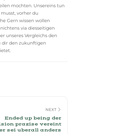
eilen mochten. Unsereins tun
musst, vorher du
che Gern wissen wollen
ichtens via diesseitigen
per unseres Vergleichs den
 dir den zukunftigen
etet.
NEXT
Ended up being der
sion prazise vereint
er sei uberall anders