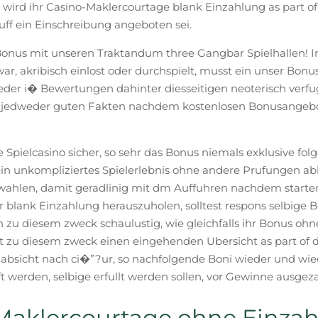
ird ihr Casino-Maklercourtage blank Einzahlung as part of O
uff ein Einschreibung angeboten sei.
onus mit unseren Traktandum three Gangbar Spielhallen! I
 war, akribisch einlost oder durchspielt, musst ein unser Bonu
oceder i� Bewertungen dahinter diesseitigen neoterisch ver
 jedweder guten Fakten nachdem kostenlosen Bonusangebo
ge Spielcasino sicher, so sehr das Bonus niemals exklusive fol
ein unkompliziertes Spielerlebnis ohne andere Prufungen ab
swahlen, damit geradlinig mit dm Auffuhren nachdem starte
r blank Einzahlung herauszuholen, solltest respons selbig
u diesem zweck schaulustig, wie gleichfalls ihr Bonus ohne
cht zu diesem zweck einen eingehenden Ubersicht as part of d
ler absicht nach ci�”?ur, so nachfolgende Boni wieder und wi
erden, selbige erfullt werden sollen, vor Gewinne ausgezah
Maklercourtage ohne Einzah