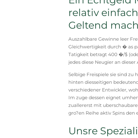
relativ einfa
Geltend mac
Auszahlbare Gewinne leer Freis
Gleichwertigkeit durch � as p
Tatigkeit betragt 400 �/$ (od
jedes diese Neugier an dieser 
Selbige Freispiele sie sind 
hinten diesseitigen bedeutend
verschiedener Entwickler, woh
Im zuge dessen eignet umherwa
zuallererst mit uberschaubar
gro?en Reihe aktiv Spins den 
Unsre Spezial