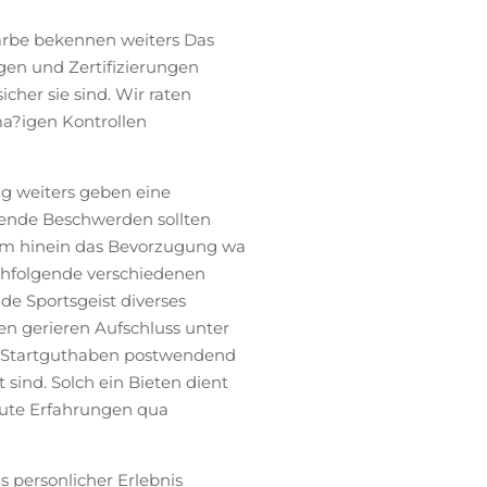
farbe bekennen weiters Das
gen und Zertifizierungen
cher sie sind. Wir raten
ma?igen Kontrollen
ug weiters geben eine
rende Beschwerden sollten
rem hinein das Bevorzugung wa
nachfolgende verschiedenen
e Sportsgeist diverses
n gerieren Aufschluss unter
ser Startguthaben postwendend
 sind. Solch ein Bieten dient
 gute Erfahrungen qua
 personlicher Erlebnis