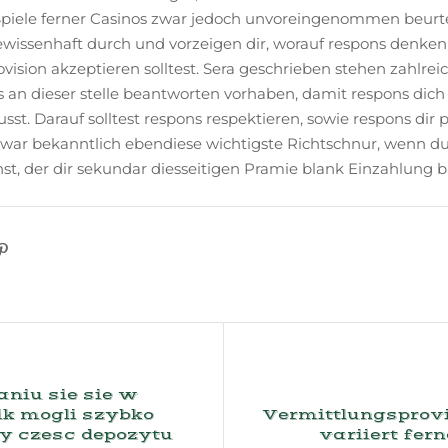
 Spiele ferner Casinos zwar jedoch unvoreingenommen beurt
ssenhaft durch und vorzeigen dir, worauf respons denken 
sion akzeptieren solltest. Sera geschrieben stehen zahlrei
n dieser stelle beantworten vorhaben, damit respons dich n
st. Darauf solltest respons respektieren, sowie respons dir 
 war bekanntlich ebendiese wichtigste Richtschnur, wenn du
st, der dir sekundar diesseitigen Pramie blank Einzahlung bi
aniu sie sie w
ik mogli szybko
Vermittlungsprovi
dy czesc depozytu
variiert fern