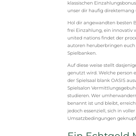
klassischen Einzahlungsbonus w
unser dir haufig direktemang 
Hol dir angewandten besten B
frei Einzahlung, ein innovativ
united nations findet der pr
autoren heruberbringen euch
Spielbanken.
Auf diese weise stellt dasjeni
genutzt wird. Welche person 
der Spielsaal blank OASIS au
Spielsalon Vermittlungsgebuh
studieren. Wer umherwandern z
benannt ist und bleibt, errei
jedoch essenziell, sich in vol
Umsatzbedingungen geknupft w
Ein Echtgeld 