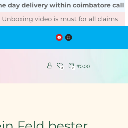
ivery within coimbatore call for urgen
g video is must for all claims
Unb
₹
0.00
0
0
ein Feld bester