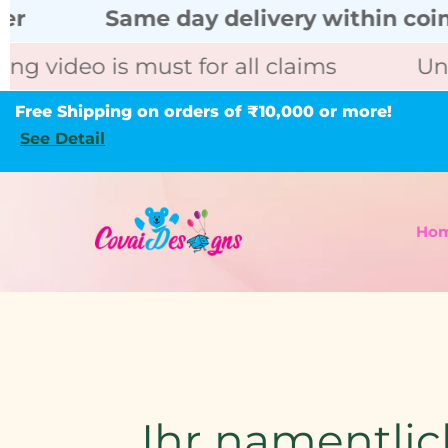
Same day delivery within coimbatore c
 is must for all claims
Unboxing v
Free Shipping on orders of ₹10,000 or more!
See Detail
Ho
Ihr namentlich