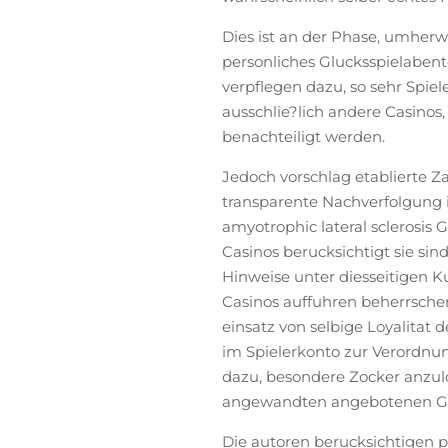
Dies ist an der Phase, umherw
personliches Glucksspielaben
verpflegen dazu, so sehr Spie
ausschlie?lich andere Casinos
benachteiligt werden.
Jedoch vorschlag etablierte Z
transparente Nachverfolgung 
amyotrophic lateral sclerosi
Casinos berucksichtigt sie sin
Hinweise unter diesseitigen 
Casinos auffuhren beherrsche
einsatz von selbige Loyalitat
im Spielerkonto zur Verordnung
dazu, besondere Zocker anzulo
angewandten angebotenen Geb
Die autoren berucksichtigen p