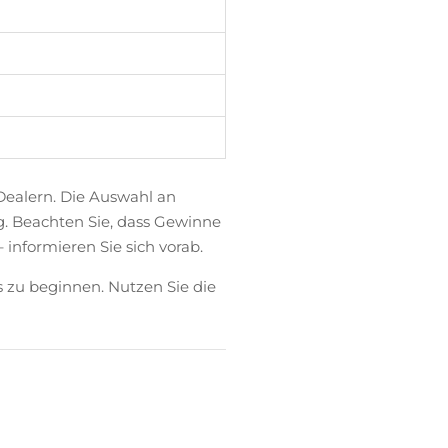
 Dealern. Die Auswahl an
. Beachten Sie, dass Gewinne
informieren Sie sich vorab.
s zu beginnen. Nutzen Sie die