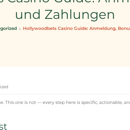
und Zahlungen
gorized
Hollywoodbets Casino Guide: Anmeldung, Bonu
ized
 This one is not — every step here is specific, actionable, 
st