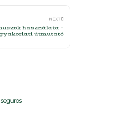
NEXT
nuszok használata –
gyakorlati útmutató
 seguros