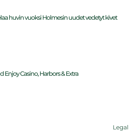
laa huvin vuoksi Holmesin uudet vedetyt kivet
 Enjoy Casino, Harbors & Extra
Legal
Categories