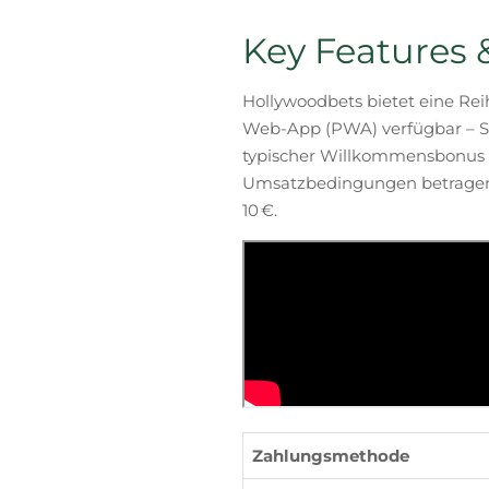
Key Features 
Hollywoodbets bietet eine Reih
Web-App (PWA) verfügbar – Si
typischer Willkommensbonus b
Umsatzbedingungen betragen i
10 €.
Zahlungsmethode