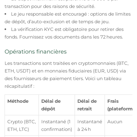
transaction pour des raisons de sécurité.
Le jeu responsable est encouragé : options de limites
de dépôt, d’auto-exclusion et de temps de jeu.
La vérification KYC est obligatoire pour retirer des
fonds. Fournissez vos documents dans les 72 heures.
Opérations financières
Les transactions sont traitées en cryptomonnaies (BTC,
ETH, USDT) et en monnaies fiduciaires (EUR, USD) via
des fournisseurs de paiement tiers. Voici un tableau
récapitulatif :
Méthode
Délai de
Délai de
Frais
dépôt
retrait
(plateforme)
Crypto (BTC,
Instantané (1
Instantané
Aucun
ETH, LTC)
confirmation)
à 24 h