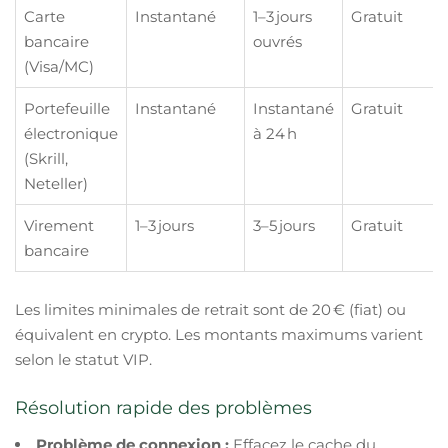
Carte
Instantané
1–3 jours
Gratuit
bancaire
ouvrés
(Visa/MC)
Portefeuille
Instantané
Instantané
Gratuit
électronique
à 24 h
(Skrill,
Neteller)
Virement
1–3 jours
3–5 jours
Gratuit
bancaire
Les limites minimales de retrait sont de 20 € (fiat) ou
équivalent en crypto. Les montants maximums varient
selon le statut VIP.
Résolution rapide des problèmes
Problème de connexion :
Effacez le cache du