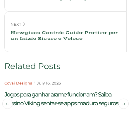
NEXT
Newgioco Casinò: Guida Pratica per
un Inizio Sicuro e Veloce
Related Posts
Covai Designs
July 16, 2026
Jogos para ganhar arame funcionam? Saiba
Cassino Viking sentar-se apps maduro seguros
READ MORE