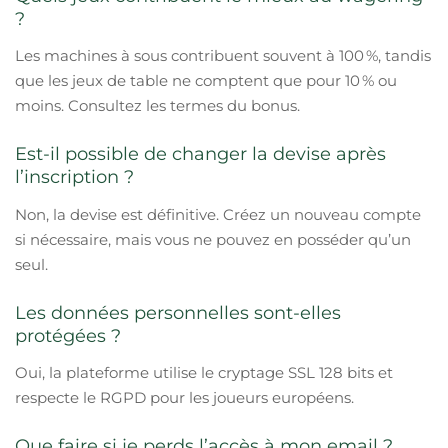
?
Les machines à sous contribuent souvent à 100 %, tandis
que les jeux de table ne comptent que pour 10 % ou
moins. Consultez les termes du bonus.
Est-il possible de changer la devise après
l’inscription ?
Non, la devise est définitive. Créez un nouveau compte
si nécessaire, mais vous ne pouvez en posséder qu’un
seul.
Les données personnelles sont-elles
protégées ?
Oui, la plateforme utilise le cryptage SSL 128 bits et
respecte le RGPD pour les joueurs européens.
Que faire si je perds l’accès à mon email ?