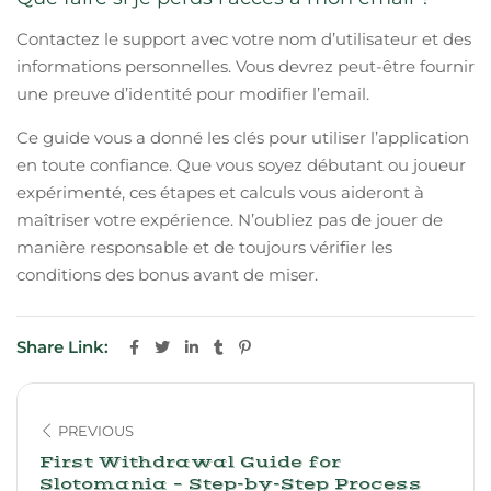
Contactez le support avec votre nom d’utilisateur et des
informations personnelles. Vous devrez peut-être fournir
une preuve d’identité pour modifier l’email.
Ce guide vous a donné les clés pour utiliser l’application
en toute confiance. Que vous soyez débutant ou joueur
expérimenté, ces étapes et calculs vous aideront à
maîtriser votre expérience. N’oubliez pas de jouer de
manière responsable et de toujours vérifier les
conditions des bonus avant de miser.
Share Link:
PREVIOUS
First Withdrawal Guide for
Slotomania – Step-by-Step Process