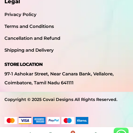
Legal
Privacy Policy
Terms and Conditions
Cancellation and Refund
Shipping and Delivery
STORE LOCATION
97-1 Ashokar Street, Near Canara Bank, Vellalore,
Coimbatore, Tamil Nadu 641111
Copyright © 2025 Covai Designs All Rights Reserved.
0