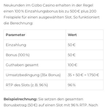
Neukunden im Gizbo Casino erhalten in der Regel
einen 100 % Einzahlungsbonus bis zu 500 € plus 200
Freispiele für einen ausgewählten Slot. So funktioniert
die Berechnung:
Parameter
Wert
Einzahlung
50 €
Bonus (100 %)
50 €
Guthaben gesamt
100 €
Umsatzbedingung (35x Bonus)
35 × 50 € = 1.750 €
RTP des Slots (z. B. 96 %)
96 %
Beispielrechnung:
Sie setzen den gesamten
Bonusbetrag (50 €) auf einen Slot mit 96 % RTP. Nach