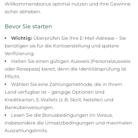
Willkommensbonus optimal nutzen und Ihre Gewinne
sicher abheben.
Bevor Sie starten
Wichtig:
Überprüfen Sie Ihre E-Mail-Adresse – Sie
benötigen sie für die Kontoerstellung und spätere
Verifizierung.
Halten Sie einen gültigen Ausweis (Personalausweis
oder Reisepass) bereit, denn die Identitätsprüfung ist
Pflicht.
Wählen Sie eine Zahlungsmethode, die in Ihrem
Land verfügbar ist – gängige Optionen sind
Kreditkarten, E‑Wallets (z. B. Skrill, Neteller) und
Banküberweisungen.
Lesen Sie die Bonusbedingungen im Voraus,
insbesondere die Umsatzbedingungen und maximalen
Auszahlungslimits.