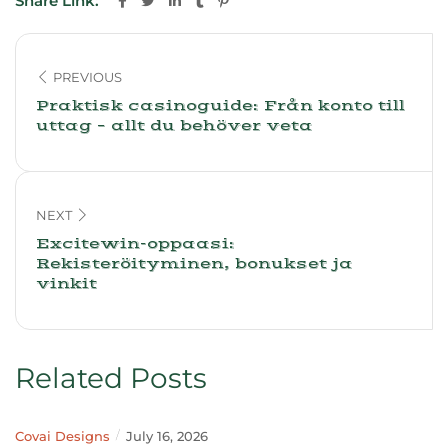
Share Link:
PREVIOUS
Praktisk casinoguide: Från konto till
uttag – allt du behöver veta
NEXT
Excitewin-oppaasi:
Rekisteröityminen, bonukset ja
vinkit
Related Posts
Covai Designs
July 16, 2026