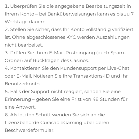
Überprüfen Sie die angegebene Bearbeitungszeit in
Ihrem Konto – bei Banküberweisungen kann es bis zu 7
Werktage dauern.
Stellen Sie sicher, dass Ihr Konto vollständig verifiziert
ist. Ohne abgeschlossenes KYC werden Auszahlungen
nicht bearbeitet.
Prüfen Sie Ihren E-Mail-Posteingang (auch Spam-
Ordner) auf Rückfragen des Casinos.
Kontaktieren Sie den Kundensupport per Live-Chat
oder E-Mail. Notieren Sie Ihre Transaktions-ID und Ihr
Benutzerkonto.
Falls der Support nicht reagiert, senden Sie eine
Erinnerung – geben Sie eine Frist von 48 Stunden für
eine Antwort.
Als letzten Schritt wenden Sie sich an die
Lizenzbehörde Curacao eGaming über deren
Beschwerdeformular.