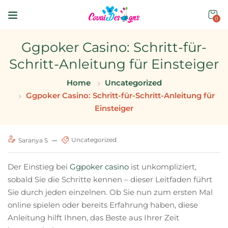
0
Ggpoker Casino: Schritt-für-
Schritt-Anleitung für Einsteiger
Home
Uncategorized
Ggpoker Casino: Schritt-für-Schritt-Anleitung für
Einsteiger
Uncategorized
Saranya S
Der Einstieg bei
Ggpoker casino
ist unkompliziert,
sobald Sie die Schritte kennen – dieser Leitfaden führt
Sie durch jeden einzelnen. Ob Sie nun zum ersten Mal
online spielen oder bereits Erfahrung haben, diese
Anleitung hilft Ihnen, das Beste aus Ihrer Zeit