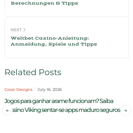
Berechnungen & Tipps
NEXT
Weltbet Casino-Anleitung:
Anmeldung, Spiele und Tipps
Related Posts
Covai Designs
July 16, 2026
Jogos para ganhar arame funcionam? Saiba
Cassino Viking sentar-se apps maduro seguros
READ MORE