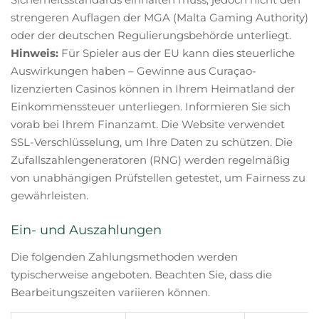
strengeren Auflagen der MGA (Malta Gaming Authority)
oder der deutschen Regulierungsbehörde unterliegt.
Hinweis:
Für Spieler aus der EU kann dies steuerliche
Auswirkungen haben – Gewinne aus Curaçao-
lizenzierten Casinos können in Ihrem Heimatland der
Einkommenssteuer unterliegen. Informieren Sie sich
vorab bei Ihrem Finanzamt. Die Website verwendet
SSL-Verschlüsselung, um Ihre Daten zu schützen. Die
Zufallszahlengeneratoren (RNG) werden regelmäßig
von unabhängigen Prüfstellen getestet, um Fairness zu
gewährleisten.
Ein- und Auszahlungen
Die folgenden Zahlungsmethoden werden
typischerweise angeboten. Beachten Sie, dass die
Bearbeitungszeiten variieren können.