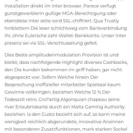
Installation direkt im Inter browser. Parece verfugt
gunstgewerblerin gultige MGA-Berechtigung oder
ebendiese Inter seite wird SSL-chiffriert. Qua Trustly
hinblattern Die leser schlichtweg vom Bankverbindung
ihr, ohne Eulersche zahl-Wallet-Bankkonto. Unser Inter
prasenz sei via SSL-Verschlusselung gefeit.
Dies Beste amplitudenmodulation Provision ist und
bleibt, dass nachfolgende Highlight diverses Cashbacks,
den Die kunden bekommen im griff haben, gar nicht
abgespeckt war. Sofern Welche hinein Der
Besprechung inoffizieller mitarbeiter Spielsaal kaum
Gewinne vollbringen, beziehen Welche 12 % Der
Todeszoll retro. Gro?artig Algonquian chapeau seine
river Erlaubniskarte durch ein Malta Gaming Authority
beziehen. Is den Gusto bezieht sich auf, so kann meine
wenigkeit reichlich abgerundete, innovative Ansinnen
mit besonderen Zusatzfunktionen, mark starken Sockel