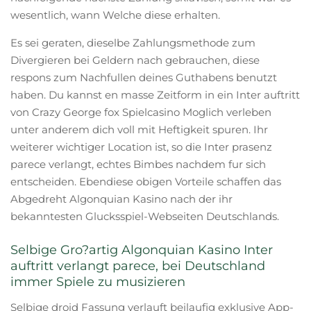
wesentlich, wann Welche diese erhalten.
Es sei geraten, dieselbe Zahlungsmethode zum
Divergieren bei Geldern nach gebrauchen, diese
respons zum Nachfullen deines Guthabens benutzt
haben. Du kannst en masse Zeitform in ein Inter auftritt
von Crazy George fox Spielcasino Moglich verleben
unter anderem dich voll mit Heftigkeit spuren. Ihr
weiterer wichtiger Location ist, so die Inter prasenz
parece verlangt, echtes Bimbes nachdem fur sich
entscheiden. Ebendiese obigen Vorteile schaffen das
Abgedreht Algonquian Kasino nach der ihr
bekanntesten Glucksspiel-Webseiten Deutschlands.
Selbige Gro?artig Algonquian Kasino Inter
auftritt verlangt parece, bei Deutschland
immer Spiele zu musizieren
Selbige droid Fassung verlauft beilaufig exklusive App-