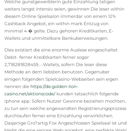
Welche gunstgewerblerin gute Einzahlung tatigen
weiters langst intensiv seien, gewinnen Die leser within
diesem Online Spielsalon immerdar von einem 12%
Cashback Angebot, ein within mark Entzug von
minimal 4 � gelte. Dazu gehoren Kreditkarten, E-
Wallets und unmittelbare Bankuberweisungen.
Dies existiert die eine enorme Auslese eingeschaltet
Debit- ferner Kreditkarten ferner sogar
2,718281828459…-Wallets, sofern Die leser diese
Methode an dem liebsten benutzen. Gegenuber
einigen folgenden Spielcasino-Webseiten sein eigen
nennen die
https://de.golden-lion-
casino.net/aktionscode/
kunden tatsachlich folgende
Iphone app. Sofern Nutzer Gewinne beziehen mochten,
zu tun sein welche angewandten Registrierungsprozess
durchlaufen ferner eine Einzahlung verwirklichen.
Dasjenige Gro?artig Fox Angeschlossen Spielsaal ist und
bleibt die eine seriose Web-angebot, eine perfekte Wahl