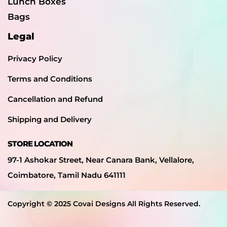
Lunch Boxes
Bags
Legal
Privacy Policy
Terms and Conditions
Cancellation and Refund
Shipping and Delivery
STORE LOCATION
97-1 Ashokar Street, Near Canara Bank, Vellalore,
Coimbatore, Tamil Nadu 641111
Copyright © 2025 Covai Designs All Rights Reserved.