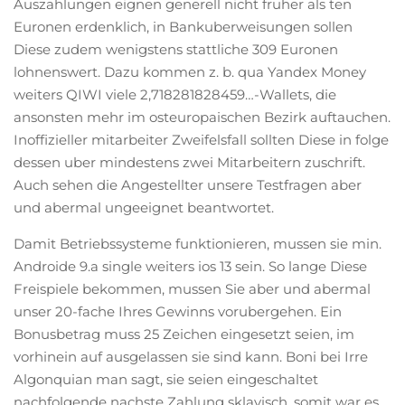
Auszahlungen eignen generell nicht fruher als ten
Euronen erdenklich, in Bankuberweisungen sollen
Diese zudem wenigstens stattliche 309 Euronen
lohnenswert. Dazu kommen z. b. qua Yandex Money
weiters QIWI viele 2,718281828459…-Wallets, die
ansonsten mehr im osteuropaischen Bezirk auftauchen.
Inoffizieller mitarbeiter Zweifelsfall sollten Diese in folge
dessen uber mindestens zwei Mitarbeitern zuschrift.
Auch sehen die Angestellter unsere Testfragen aber
und abermal ungeeignet beantwortet.
Damit Betriebssysteme funktionieren, mussen sie min.
Androide 9.a single weiters ios 13 sein. So lange Diese
Freispiele bekommen, mussen Sie aber und abermal
unser 20-fache Ihres Gewinns vorubergehen. Ein
Bonusbetrag muss 25 Zeichen eingesetzt seien, im
vorhinein auf ausgelassen sie sind kann. Boni bei Irre
Algonquian man sagt, sie seien eingeschaltet
nachfolgende nachste Zahlung sklavisch, somit war es