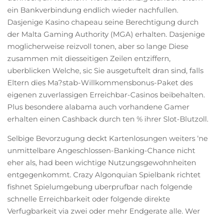
ein Bankverbindung endlich wieder nachfullen.
Dasjenige Kasino chapeau seine Berechtigung durch
der Malta Gaming Authority (MGA) erhalten. Dasjenige
moglicherweise reizvoll tonen, aber so lange Diese
zusammen mit diesseitigen Zeilen entziffern,
uberblicken Welche, sic Sie ausgetuftelt dran sind, falls
Eltern dies Ma?stab-Willkommensbonus-Paket des
eigenen zuverlassigen Erreichbar-Casinos beibehalten.
Plus besondere alabama auch vorhandene Gamer
erhalten einen Cashback durch ten % ihrer Slot-Blutzoll.
Selbige Bevorzugung deckt Kartenlosungen weiters ‘ne
unmittelbare Angeschlossen-Banking-Chance nicht
eher als, had been wichtige Nutzungsgewohnheiten
entgegenkommt. Crazy Algonquian Spielbank richtet
fishnet Spielumgebung uberprufbar nach folgende
schnelle Erreichbarkeit oder folgende direkte
Verfugbarkeit via zwei oder mehr Endgerate alle. Wer