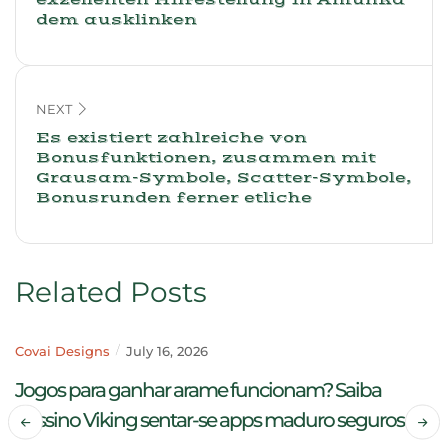
dem ausklinken
NEXT
Es existiert zahlreiche von
Bonusfunktionen, zusammen mit
Grausam-Symbole, Scatter-Symbole,
Bonusrunden ferner etliche
Related Posts
Covai Designs
July 16, 2026
Jogos para ganhar arame funcionam? Saiba
Cassino Viking sentar-se apps maduro seguros