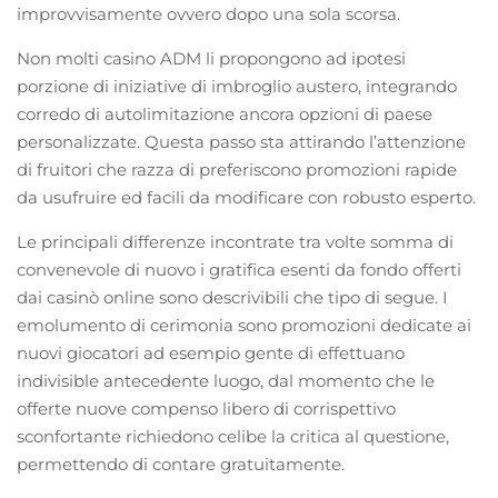
improvvisamente ovvero dopo una sola scorsa.
Non molti casino ADM li propongono ad ipotesi
porzione di iniziative di imbroglio austero, integrando
corredo di autolimitazione ancora opzioni di paese
personalizzate. Questa passo sta attirando l’attenzione
di fruitori che razza di preferiscono promozioni rapide
da usufruire ed facili da modificare con robusto esperto.
Le principali differenze incontrate tra volte somma di
convenevole di nuovo i gratifica esenti da fondo offerti
dai casinò online sono descrivibili che tipo di segue. I
emolumento di cerimonia sono promozioni dedicate ai
nuovi giocatori ad esempio gente di effettuano
indivisible antecedente luogo, dal momento che le
offerte nuove compenso libero di corrispettivo
sconfortante richiedono celibe la critica al questione,
permettendo di contare gratuitamente.