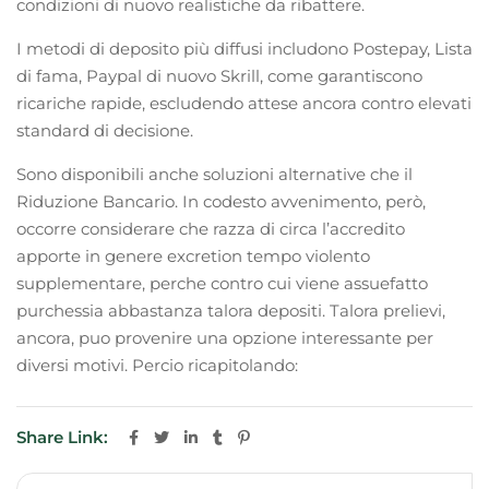
condizioni di nuovo realistiche da ribattere.
I metodi di deposito più diffusi includono Postepay, Lista
di fama, Paypal di nuovo Skrill, come garantiscono
ricariche rapide, escludendo attese ancora contro elevati
standard di decisione.
Sono disponibili anche soluzioni alternative che il
Riduzione Bancario. In codesto avvenimento, però,
occorre considerare che razza di circa l’accredito
apporte in genere excretion tempo violento
supplementare, perche contro cui viene assuefatto
purchessia abbastanza talora depositi. Talora prelievi,
ancora, puo provenire una opzione interessante per
diversi motivi. Percio ricapitolando:
Share Link: