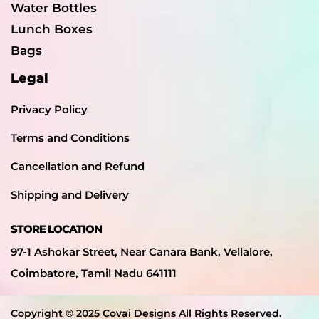
Water Bottles
Lunch Boxes
Bags
Legal
Privacy Policy
Terms and Conditions
Cancellation and Refund
Shipping and Delivery
STORE LOCATION
97-1 Ashokar Street, Near Canara Bank, Vellalore,
Coimbatore, Tamil Nadu 641111
Copyright © 2025 Covai Designs All Rights Reserved.