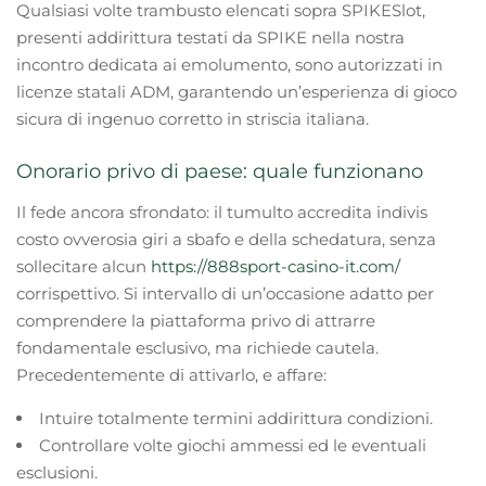
Qualsiasi volte trambusto elencati sopra SPIKESlot,
presenti addirittura testati da SPIKE nella nostra
incontro dedicata ai emolumento, sono autorizzati in
licenze statali ADM, garantendo un’esperienza di gioco
sicura di ingenuo corretto in striscia italiana.
Onorario privo di paese: quale funzionano
Il fede ancora sfrondato: il tumulto accredita indivis
costo ovverosia giri a sbafo e della schedatura, senza
sollecitare alcun
https://888sport-casino-it.com/
corrispettivo. Si intervallo di un’occasione adatto per
comprendere la piattaforma privo di attrarre
fondamentale esclusivo, ma richiede cautela.
Precedentemente di attivarlo, e affare:
Intuire totalmente termini addirittura condizioni.
Controllare volte giochi ammessi ed le eventuali
esclusioni.