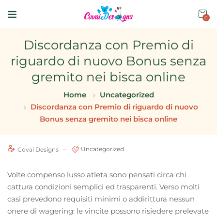
0
Discordanza con Premio di
riguardo di nuovo Bonus senza
gremito nei bisca online
Home
Uncategorized
Discordanza con Premio di riguardo di nuovo
Bonus senza gremito nei bisca online
Uncategorized
Covai Designs
Volte compenso lusso atleta sono pensati circa chi
cattura condizioni semplici ed trasparenti. Verso molti
casi prevedono requisiti minimi o addirittura nessun
onere di wagering: le vincite possono risiedere prelevate