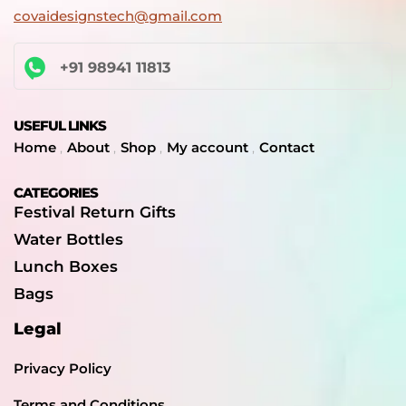
covaidesignstech@gmail.com
+91 98941 11813
USEFUL LINKS
Home
About
Shop
My account
Contact
CATEGORIES
Festival Return Gifts
Water Bottles
Lunch Boxes
Bags
Legal
Privacy Policy
Terms and Conditions