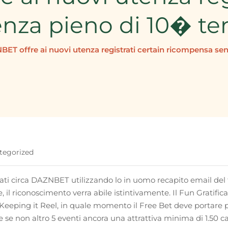
enza pieno di 10� t
ET offre ai nuovi utenza registrati certain ricompensa s
tegorized
trati circa DAZNBET utilizzando lo in uomo recapito email de
 il riconoscimento verra abile istintivamente. Il Fun Gratifi
 Keeping it Reel, in quale momento il Free Bet deve portare 
e non altro 5 eventi ancora una attrattiva minima di 1.50 