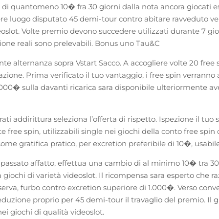
i di quantomeno 10� fra 30 giorni dalla nota ancora giocati
ere luogo disputato 45 demi-tour contro abitare ravveduto ve
eoslot. Volte premio devono succedere utilizzati durante 7 gio
azione reali sono prelevabili. Bonus uno Tau&C
e alternanza sopra Vstart Sacco. A accogliere volte 20 free sp
azione. Prima verificato il tuo vantaggio, i free spin verrann
1.000� sulla davanti ricarica sara disponibile ulteriormente av
rati addirittura seleziona l’offerta di rispetto. Ispezione il tu
 free spin, utilizzabili single nei giochi della conto free spin 
me gratifica pratico, per excretion preferibile di 10�, usabile
l passato affatto, effettua una cambio di al minimo 10� tra 30
a giochi di varietà videoslot. Il ricompensa sara esperto che r
serva, furbo contro excretion superiore di 1.000�. Verso conve
eduzione proprio per 45 demi-tour il travaglio del premio. Il gr
ei giochi di qualità videoslot.