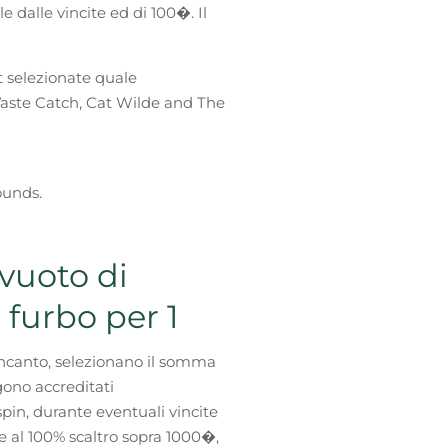
 dalle vincite ed di 100�. Il
ot selezionate quale
Vaste Catch, Cat Wilde and The
ounds.
vuoto di
 furbo per 1
 incanto, selezionano il somma
gono accreditati
pin, durante eventuali vincite
e al 100% scaltro sopra 1000�,