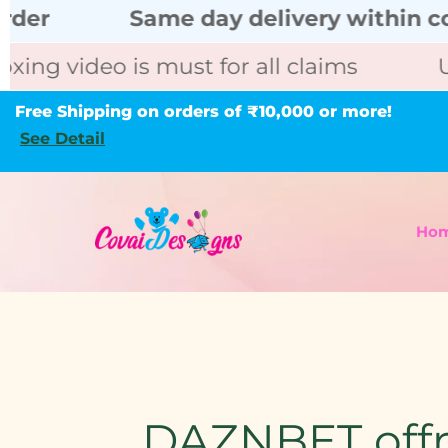
Same day delivery within coimbato
ideo is must for all claims
Unboxi
Free Shipping on orders of ₹10,000 or more!
See Detail
Ho
DAZNBET offre