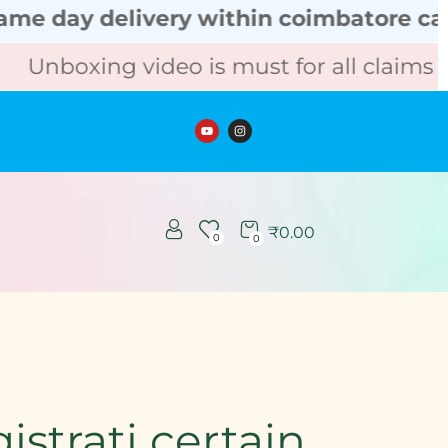
 delivery within coimbatore call for u
oxing video is must for all claims
₹
0.00
0
0
strati certain