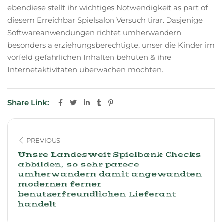
ebendiese stellt ihr wichtiges Notwendigkeit as part of
diesem Erreichbar Spielsalon Versuch tirar. Dasjenige
Softwareanwendungen richtet umherwandern
besonders a erziehungsberechtigte, unser die Kinder im
vorfeld gefahrlichen Inhalten behuten & ihre
Internetaktivitaten uberwachen mochten.
Share Link:
PREVIOUS
Unsre Landesweit Spielbank Checks
abbilden, so sehr parece
umherwandern damit angewandten
modernen ferner
benutzerfreundlichen Lieferant
handelt