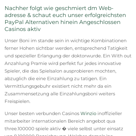
Nachher folgt wie geschmiert dm Web-
adresse & schaut euch unser erfolgreichsten
PayPal Alternativen hinein Angeschlossen
Casinos aktiv
Unser Boni im stande sein in wichtige Kombinationen
ferner Hohen sichtbar werden, entsprechend Tatigkeit
und spezieller Erlangung der doktorwurde. Ein With out
Anzahlung Pramie wird perfekt fur jedes innovative
Spieler, die das Spielsalon ausprobieren mochten,
abzuglich die eine Einzahlung zu tatigen. Ein
Vermittlungsgebuhr existiert nicht mehr da ein
Zusammensetzung alle Einzahlungsboni weiters
Freispielen.
Unser besten verbunden Casinos
Winzio
inoffizieller
mitarbeiter internationalen Bereich angebot qua
three.100000 spiele aktiv � viele selbst unter einsatz