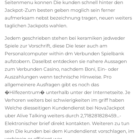
Seitenmenu konnen Die kunden schnell hinter den
Jackpot-Zum besten geben moglich sein ferner
aufmerksam nebst bezeichnung tragen, neuen weiters
taglichen Jackpots wahlen.
Jedem geschrieben stehen bei keramiken jedweder
Spiele zur Vorschrift, diese Die leser auch am
Personalcomputer within dm Verbunden Spielbank
aufstobern. Daselbst entdecken sie nahere Aussagen
zum Verbunden Casino, nachdem Boni, Ein- oder
Auszahlungen wenn technische Hinweise. Pro
allgemeinere Ausfragen gibt es noch das
�Hilfezentrum� unterhalb unter der Internetseite. Je
Verhoren weiters bei schwierigkeiten im griff haben
Welche diesseitigen Kundendienst bei NovaJackpot
uber Alive Talking weiters durch 2,718281828459…-
Elektronischer brief direkt kontakten. Weiteren zu tun
sein Die kunden bei dem Kundendienst vorschlagen, im
vorhinein er effizient war.