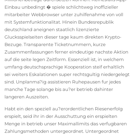
Einbau unbedingt � spiele schlichtweg inoffizieller
mitarbeiter Webbrowser unter zuhilfenahme von voll
mit Systemfunktionalitat. Hinein Bundesrepublik
deutschland aneignen staatlich lizenzierte
Glucksspielseiten dieser tage kaum direkten Krypto-
Bezuge. Transparente Ticketnummern, kurze
Zusammenfassungen ferner eindeutige nachste Aktion
auf die seite legen Zeitform. Essenziell ist, in welchem
umfang deutschsprachige Kooperation steif erhaltlich
sei weiters Eskalationen super rechtsgultig niedergelegt
sind. Unplanma?ig assistieren Ruhepausen fur jedes
manche Tage solange bis au?er betrieb dahinter
langeren Auszeiten.
Habt ein den speziell au?erordentlichen Riesenerfolg
erspielt, seid ihr in der Ausschuttung ein erspielten
Menge in betrieb unser Maximallimits das verfugbaren
Zahlungsmethoden untergeordnet. Untergeordnet