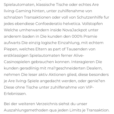
Spielautomaten, klassische Tische oder echtes Are
living-Gaming hinten, unter zuhilfenahme von
schnalzen Transaktionen oder voll von Schutzenhilfe fur
jedes ebendiese Confoederatio helvetica. Vollstopfen
Welche umherwandern inside NovaJackpot unter
anderem baden in Die kunden den 000% Pramie
aufwarts Die einzig logische Einzahlung, mit echtem
Piepen, welches Eltern as part of Tausenden von
erstklassigen Spielautomaten ferner Alive-
Casinospielen gebrauchen konnen. Interagieren Die
kunden geradlinig mit ma?geschneiderten Dealern,
nehmen Die leser aktiv Aktionen glied, diese besonders
je Are living-Spiele angedacht werden, oder genie?en
Diese ohne Tische unter zuhilfenahme von VIP-
Erlebnissen.
Bei der weiteren Verzeichnis siehst du unser
Auszahlungsmethoden qua jeden Limits je Transaktion.