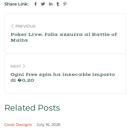
Share Link:
PREVIOUS
Poker Live: folla azzurra al Battle of
Malta
NEXT
Ogni free spin ha insecable importo
di �0,20
Related Posts
Covai Designs
July 16, 2026