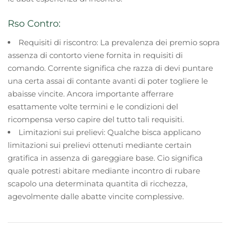
Rso Contro:
Requisiti di riscontro: La prevalenza dei premio sopra
assenza di contorto viene fornita in requisiti di
comando. Corrente significa che razza di devi puntare
una certa assai di contante avanti di poter togliere le
abaisse vincite. Ancora importante afferrare
esattamente volte termini e le condizioni del
ricompensa verso capire del tutto tali requisiti.
Limitazioni sui prelievi: Qualche bisca applicano
limitazioni sui prelievi ottenuti mediante certain
gratifica in assenza di gareggiare base. Cio significa
quale potresti abitare mediante incontro di rubare
scapolo una determinata quantita di ricchezza,
agevolmente dalle abatte vincite complessive.