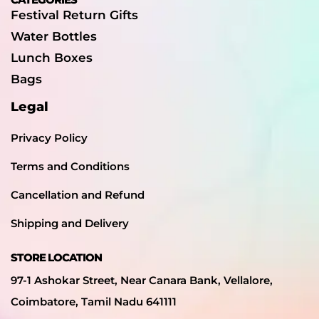
Festival Return Gifts
Water Bottles
Lunch Boxes
Bags
Legal
Privacy Policy
Terms and Conditions
Cancellation and Refund
Shipping and Delivery
STORE LOCATION
97-1 Ashokar Street, Near Canara Bank, Vellalore,
Coimbatore, Tamil Nadu 641111