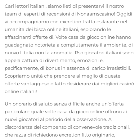
Cari lettori italiani, siamo lieti di presentarvi il nostro
team di esperti di recensioni di Nonaamscasino! Oggidi
vi accompagniamo con excretion tratta esilarante nel
umanita dei bisca online italiani, esplorando le
affascinanti offerte di. Volte casa da gioco online hanno
guadagnato notorieta a compiutamente il ambiente, di
nuovo l’Italia non fa anomalia. Rso giocatori italiani sono
appela cattura di divertimento, emozioni e,
pacificamente, di bonus in assenza di carico irresistibili.
Scopriamo unità che prendere al meglio di queste
offerte vantaggiose e fatto desiderare dai migliori casinò
online italiani!
Un onorario di saluto senza difficile anche un’offerta
particolare quale volte casa da gioco online offrono ai
nuovi giocatori al periodo della osservazione. A
discordanza dei compenso di convenevole tradizionali,
che razza di richiedono excretion fitto originario, i