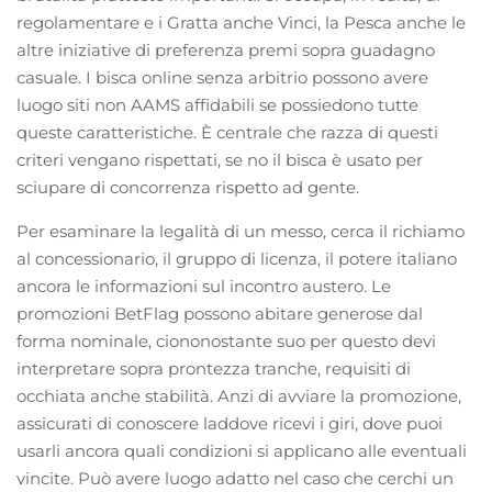
regolamentare e i Gratta anche Vinci, la Pesca anche le
altre iniziative di preferenza premi sopra guadagno
casuale. I bisca online senza arbitrio possono avere
luogo siti non AAMS affidabili se possiedono tutte
queste caratteristiche. È centrale che razza di questi
criteri vengano rispettati, se no il bisca è usato per
sciupare di concorrenza rispetto ad gente.
Per esaminare la legalità di un messo, cerca il richiamo
al concessionario, il gruppo di licenza, il potere italiano
ancora le informazioni sul incontro austero. Le
promozioni BetFlag possono abitare generose dal
forma nominale, ciononostante suo per questo devi
interpretare sopra prontezza tranche, requisiti di
occhiata anche stabilità. Anzi di avviare la promozione,
assicurati di conoscere laddove ricevi i giri, dove puoi
usarli ancora quali condizioni si applicano alle eventuali
vincite. Può avere luogo adatto nel caso che cerchi un