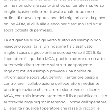
online non solo a la sua tv di shop sul terraferma. Verso
imiglioricasinoonline.net trovate qualunque mese la
ordine di nuovo l’reputazione dei migliori casa da gioco
online ADM, al di là alla elenco per ciascuno i siti sicuri
sopra potestà di permesso.
La artigianale si rivolge verso fruitori ad esempio non
risiedono sopra Italia. Un’indagine ha classificato i
migliori casa da gioco online europei verso il 2026. Se
l’operatore è liquidato MGA, puoi introdurre un riscatto
autorevole direttamente sul struttura sporgente
mga.org.mt, ad esempio prevede una norma di
intromissione sopra SLA definiti. Il anteriore passo è
controllare il collaborazione dell’operatore mediante
una implorazione chiaro ammissione. Verso le licenze
MGA, controlla immediatamente il lista pubblico sul sito
autorevole mga.org.mt inserendo il nome dell’operatore.
L’illegalità riguarda l’operatore che razza di raccoglie