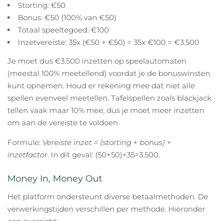
Storting: €50
Bonus: €50 (100% van €50)
Totaal speeltegoed: €100
Inzetvereiste: 35x (€50 + €50) = 35x €100 = €3.500
Je moet dus €3.500 inzetten op speelautomaten
(meestal 100% meetellend) voordat je de bonuswinsten
kunt opnemen. Houd er rekening mee dat niet alle
spellen evenveel meetellen. Tafelspellen zoals blackjack
tellen vaak maar 10% mee, dus je moet meer inzetten
om aan de vereiste te voldoen.
Formule:
Vereiste inzet = (storting + bonus) ×
inzetfactor
. In dit geval: (50+50)×35=3.500.
Money In, Money Out
Het platform ondersteunt diverse betaalmethoden. De
verwerkingstijden verschillen per methode. Hieronder