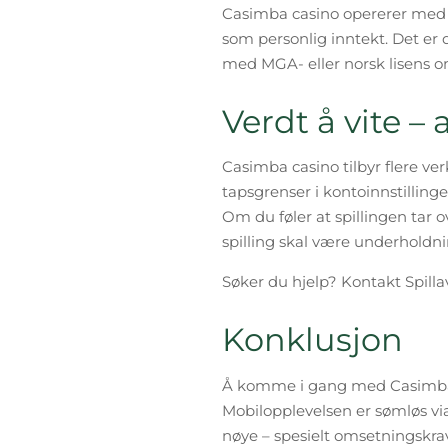
Casimba casino opererer med C
som personlig inntekt. Det er d
med MGA- eller norsk lisens om
Verdt å vite – 
Casimba casino tilbyr flere ver
tapsgrenser i kontoinnstilling
Om du føler at spillingen tar
spilling skal være underholdni
Søker du hjelp? Kontakt Spill
Konklusjon
Å komme i gang med Casimba cas
Mobilopplevelsen er sømløs vi
nøye – spesielt omsetningskra