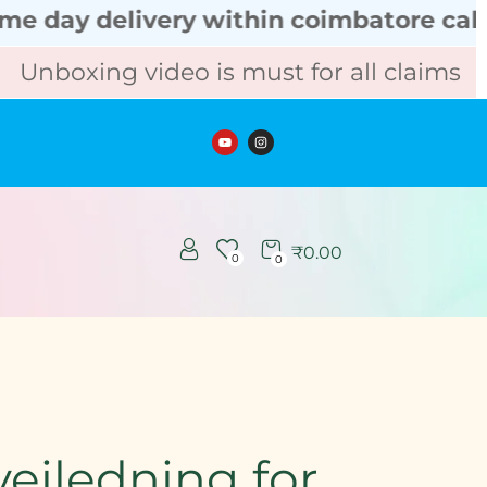
delivery within coimbatore call for ur
xing video is must for all claims
U
₹
0.00
0
0
eiledning for