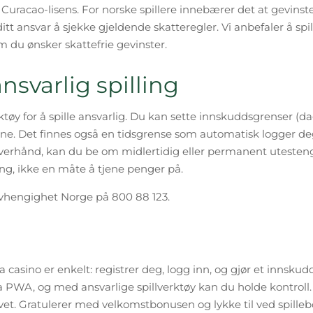
uracao-lisens. For norske spillere innebærer det at gevinst
itt ansvar å sjekke gjeldende skatteregler. Vi anbefaler å spil
 du ønsker skattefrie gevinster.
ansvarlig spilling
ktøy for å spille ansvarlig. Du kan sette innskuddsgrenser (d
ene. Det finnes også en tidsgrense som automatisk logger deg
 overhånd, kan du be om midlertidig eller permanent utesteng
ng, ikke en måte å tjene penger på.
avhengighet Norge på 800 88 123.
ino er enkelt: registrer deg, logg inn, og gjør et innskudd
a PWA, og med ansvarlige spillverktøy kan du holde kontroll.
vet. Gratulerer med velkomstbonusen og lykke til ved spille