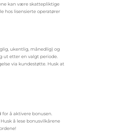
ene kan være skattepliktige
le hos lisensierte operatører
aglig, ukentlig, månedlig) og
 ut etter en valgt periode.
else via kundestøtte. Husk at
 for å aktivere bonusen.
 Husk å lese bonusvilkårene
bordene!