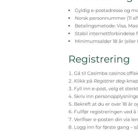
Gyldig e-postadresse og 
Norsk personnummer (11 siffe
Betalingsmetode: Visa, Mast
Stabil internettforbindelse
Minimumsalder 18 år (eller h
Registrering
Gå til Casimba casinos offisi
Klikk på
Registrer deg
-knap
Fyll inn e-post, velg et ster
Skriv inn personopplysninger
Bekreft at du er over 18 år o
Fullfør registreringen ved å
Verifiser e-posten din via l
Logg inn for første gang – så