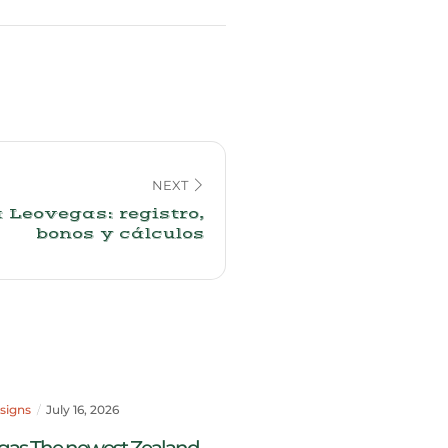
NEXT
 Leovegas: registro,
bonos y cálculos
signs
July 16, 2026
gas The newest Zealand