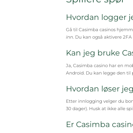
Hvordan logger j
Gå til Casimba casinos hjemme
inn
. Du kan også aktivere 2FA 
Kan jeg bruke Ca
Ja, Casimba casino har en mob
Android. Du kan legge den til 
Hvordan løser je
Etter innlogging velger du bon
30 dager). Husk at ikke alle spi
Er Casimba casino