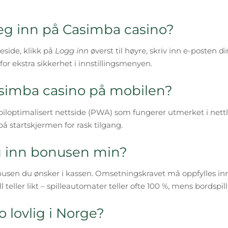
eg inn på Casimba casino?
side, klikk på
Logg inn
øverst til høyre, skriv inn e-posten d
for ekstra sikkerhet i innstillingsmenyen.
simba casino på mobilen?
iloptimalisert nettside (PWA) som fungerer utmerket i nett
på startskjermen for rask tilgang.
g inn bonusen min?
usen du ønsker i kassen. Omsetningskravet må oppfylles innen
ll teller likt – spilleautomater teller ofte 100 %, mens bordspill
 lovlig i Norge?