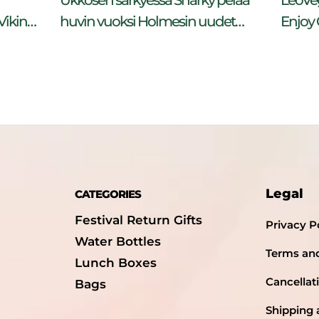
Viking
huvin vuoksi Holmesin uudet
Enjoy 
guros
vedetyt kivet
READ MORE
REA
Legal
CATEGORIES
Festival Return Gifts
Privacy P
Water Bottles
Terms an
Lunch Boxes
Cancellat
Bags
Shipping 