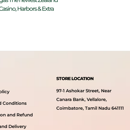
Casino, Harbors & Extra
D MORE
STORE LOCATION
97-1 Ashokar Street, Near
olicy
Canara Bank, Vellalore,
d Conditions
Coimbatore, Tamil Nadu 641111
ion and Refund
and Delivery