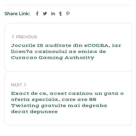
Share Link:
PREVIOUS
Jocurile IS auditate din eCOGRA, iar
licen?a cazinoului as emisa de
Curacao Gaming Authority
NEXT
Exact de ce, acest cazinou un gata o
oferta speciala, care are 88
Twisting gratuite mai degraba
decat depunere