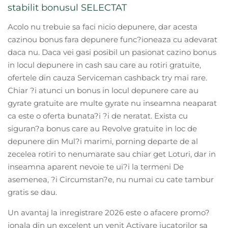
stabilit bonusul SELECTAT
Acolo nu trebuie sa faci nicio depunere, dar acesta
cazinou bonus fara depunere func?ioneaza cu adevarat
daca nu. Daca vei gasi posibil un pasionat cazino bonus
in locul depunere in cash sau care au rotiri gratuite,
ofertele din cauza Serviceman cashback try mai rare.
Chiar ?i atunci un bonus in locul depunere care au
gyrate gratuite are multe gyrate nu inseamna neaparat
ca este o oferta bunata?i ?i de neratat. Exista cu
siguran?a bonus care au Revolve gratuite in loc de
depunere din Mul?i marimi, porning departe de al
zecelea rotiri to nenumarate sau chiar get Loturi, dar in
inseamna aparent nevoie te ui?i la termeni De
asemenea, ?i Circumstan?e, nu numai cu cate tambur
gratis se dau.
Un avantaj la inregistrare 2026 este o afacere promo?
ionala din un excelent un venit Activare jucatorilor sa