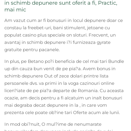
in schimb depunere sunt oferit a fi, Practic,
mai mic
Am vazut cum ar fi bonusuri in locul depunere doar ce
constau la freebet-uri, bani stimulent, jetoane cu
populat casino plus speciale on sloturi. Frecvent, un
avantaj in schimb depunere i?i furnizeaza gyrate
gratuite pentru pacanele.
In plus, pe Betano po?i beneficia de cel mai tari Bundle
up din cauza bun venit de pe pia?a. Avem bonus in
schimb depunere Out of zece dolari printre lista
persoanele dvs. va primi in la voga cazinouri online
licen?iate de pe pia?a departe de Romania. Cu aceasta
ocazie, am decis pentru a fi alcatuim un inalt bonusuri
mai degraba decat depunere in la , in care vom
prezenta cele poate ob?ine tari Oferte acum ale lunii.
In mod obi?nuit, O mul?ime de nenumarate