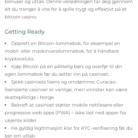
bonuser og uttak. Denne veiledningen tar deg gjennom
alt du trenger å vite for å spille trygt og effektivt på et
bitcoin casino.
Getting Ready
Opprett en Bitcoin-lommebok, for eksempel en
mobil- eller maskinvarelommebok, for å håndtere
kryptovaluta.
Kjøp Bitcoin på en pålitelig børs og overfør til din
egen lommebok før du setter inn på casinoet.
Sjekk casinoets lisens og omdømme; Curacao-
lisensierte casinoer er vanlige, men vinnster kan være
skattepliktige i Norge.
Bekreft at casinoet støtter mobile nettlesere eller
progressive web apps (PWA) – ikke last ned apper fra
ukjente kilder.
Ha gyldig legitimasjon klar for KYC-verifisering før du
ber om uttak.