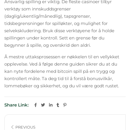
Ansvarlig spilling er viktig. De fleste casinoer tilbyr
verktøy som innskuddsgrenser
(daglig/ukentlig/månedlig), tapsgrenser,
tidsbegrensninger for spilløkter, og mulighet for
selvekskludering. Bruk disse verktøyene for å holde
spillingen under kontroll. Sett en grense før du
begynner å spille, og overskrid den aldri.
Å mestre uttaksprosessen er nøkkelen til en vellykket
opplevelse. Ved å følge denne guiden sikrer du at du
kan nyte fordelene med bitcoin spill på en trygg og
kontrollert måte. Ta deg tid til å forstå bonusvilkår,
lommebøker og sikkerhet, og du vil være godt rustet.
Share Link:
PREVIOUS