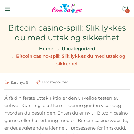
0
Bitcoin casino-spill: Slik lykkes
du med uttak og sikkerhet
Home
Uncategorized
Bitcoin casino-spill: Slik lykkes du med uttak og
sikkerhet
Uncategorized
Saranya S
Å få din første uttak riktig er den virkelige testen av
enhver iGaming-plattform – denne guiden viser deg
hvordan du består den. Enten du er ny til Bitcoin casino
games eller har erfaring med en Bitcoin casino website,
er det avgjørende å kjenne til prosessene for innskudd,