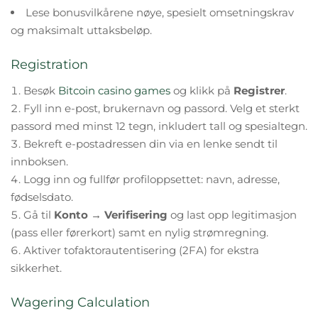
Lese bonusvilkårene nøye, spesielt omsetningskrav
og maksimalt uttaksbeløp.
Registration
Besøk
Bitcoin casino games
og klikk på
Registrer
.
Fyll inn e-post, brukernavn og passord. Velg et sterkt
passord med minst 12 tegn, inkludert tall og spesialtegn.
Bekreft e-postadressen din via en lenke sendt til
innboksen.
Logg inn og fullfør profiloppsettet: navn, adresse,
fødselsdato.
Gå til
Konto
→
Verifisering
og last opp legitimasjon
(pass eller førerkort) samt en nylig strømregning.
Aktiver tofaktorautentisering (2FA) for ekstra
sikkerhet.
Wagering Calculation