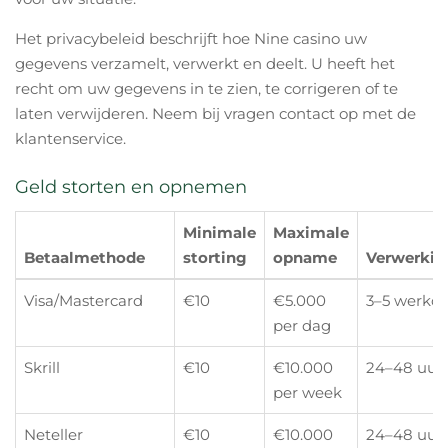
Het privacybeleid beschrijft hoe Nine casino uw
gegevens verzamelt, verwerkt en deelt. U heeft het
recht om uw gegevens in te zien, te corrigeren of te
laten verwijderen. Neem bij vragen contact op met de
klantenservice.
Geld storten en opnemen
Minimale
Maximale
Betaalmethode
storting
opname
Verwerkin
Visa/Mastercard
€10
€5.000
3–5 werkd
per dag
Skrill
€10
€10.000
24–48 uur
per week
Neteller
€10
€10.000
24–48 uur