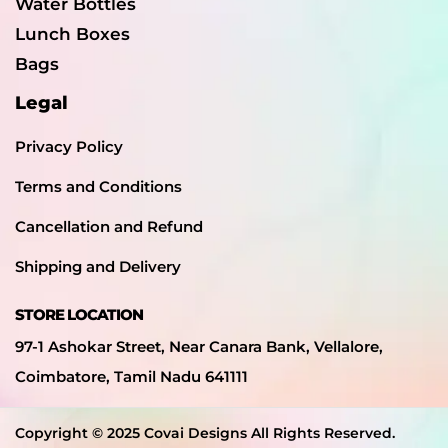
Water Bottles
Lunch Boxes
Bags
Legal
Privacy Policy
Terms and Conditions
Cancellation and Refund
Shipping and Delivery
STORE LOCATION
97-1 Ashokar Street, Near Canara Bank, Vellalore,
Coimbatore, Tamil Nadu 641111
Copyright © 2025 Covai Designs All Rights Reserved.