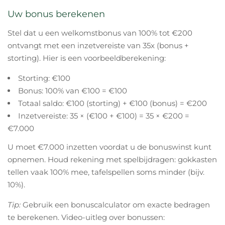
Uw bonus berekenen
Stel dat u een welkomstbonus van 100% tot €200
ontvangt met een inzetvereiste van 35x (bonus +
storting). Hier is een voorbeeldberekening:
Storting: €100
Bonus: 100% van €100 = €100
Totaal saldo: €100 (storting) + €100 (bonus) = €200
Inzetvereiste: 35 × (€100 + €100) = 35 × €200 =
€7.000
U moet €7.000 inzetten voordat u de bonuswinst kunt
opnemen. Houd rekening met spelbijdragen: gokkasten
tellen vaak 100% mee, tafelspellen soms minder (bijv.
10%).
Tip:
Gebruik een bonuscalculator om exacte bedragen
te berekenen. Video-uitleg over bonussen: