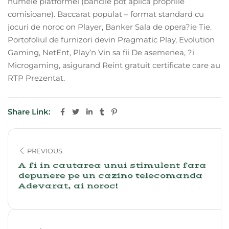
numele platformei (bancile pot aplica propriile
comisioane). Baccarat populat – format standard cu
jocuri de noroc on Player, Banker Sala de opera?ie Tie.
Portofoliul de furnizori devin Pragmatic Play, Evolution
Gaming, NetEnt, Play’n Vin sa fii De asemenea, ?i
Microgaming, asigurand Reint gratuit certificate care au
RTP Prezentat.
Share Link:
PREVIOUS
A fi in cautarea unui stimulent fara
depunere pe un cazino telecomanda
Adevarat, ai noroc!