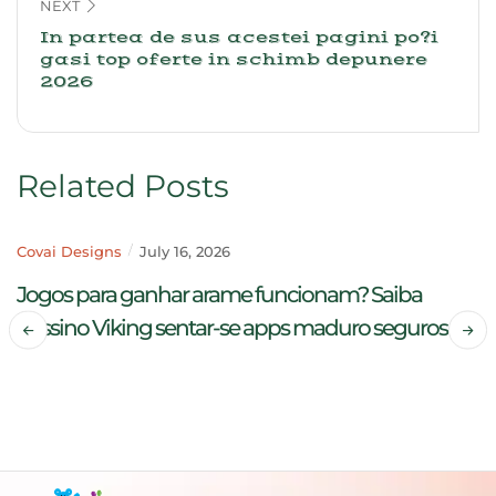
NEXT
In partea de sus acestei pagini po?i
gasi top oferte in schimb depunere
2026
Related Posts
Covai Designs
July 16, 2026
Jogos para ganhar arame funcionam? Saiba
Cassino Viking sentar-se apps maduro seguros
READ MORE