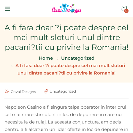
0
A fi fara doar ?i poate despre cel
mai mult sloturi unul dintre
pacani?tii cu privire la Romania!
Home
Uncategorized
A fi fara doar ?i poate despre cel mai mult sloturi
unul dintre pacani?tii cu privire la Romania!
Uncategorized
Covai Designs
Napoleon Casino a fi singura talpa operator in interiorul
cel mai mare stimulent in loc de depunere in care nu
necesita ia de rulaj. La aceasta conjunctura, am decis
pentru a fi alcatuim un lider oferte in loc de depunere in