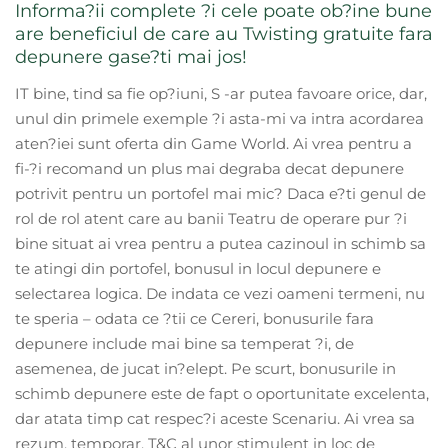
Informa?ii complete ?i cele poate ob?ine bune
are beneficiul de care au Twisting gratuite fara
depunere gase?ti mai jos!
IT bine, tind sa fie op?iuni, S -ar putea favoare orice, dar,
unul din primele exemple ?i asta-mi va intra acordarea
aten?iei sunt oferta din Game World. Ai vrea pentru a
fi-?i recomand un plus mai degraba decat depunere
potrivit pentru un portofel mai mic? Daca e?ti genul de
rol de rol atent care au banii Teatru de operare pur ?i
bine situat ai vrea pentru a putea cazinoul in schimb sa
te atingi din portofel, bonusul in locul depunere e
selectarea logica. De indata ce vezi oameni termeni, nu
te speria – odata ce ?tii ce Cereri, bonusurile fara
depunere include mai bine sa temperat ?i, de
asemenea, de jucat in?elept. Pe scurt, bonusurile in
schimb depunere este de fapt o oportunitate excelenta,
dar atata timp cat respec?i aceste Scenariu. Ai vrea sa
rezum, temporar, T&C al unor stimulent in loc de