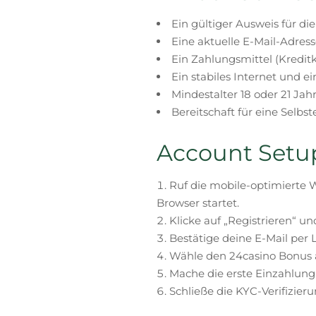
Ein gültiger Ausweis für di
Eine aktuelle E-Mail-Adres
Ein Zahlungsmittel (Kreditk
Ein stabiles Internet und 
Mindestalter 18 oder 21 Jah
Bereitschaft für eine Selbs
Account Setu
Ruf die mobile-optimierte W
Browser startet.
Klicke auf „Registrieren“ u
Bestätige deine E-Mail per
Wähle den 24casino Bonus a
Mache die erste Einzahlung
Schließe die KYC-Verifizie