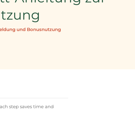
tzung
Anmeldung und Bonusnutzung
each step saves time and