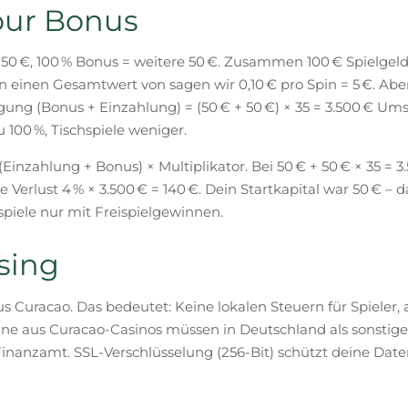
our Bonus
0 €, 100 % Bonus = weitere 50 €. Zusammen 100 € Spielgeld. 
 einen Gesamtwert von sagen wir 0,10 € pro Spin = 5 €. Ab
ng (Bonus + Einzahlung) = (50 € + 50 €) × 35 = 3.500 € Ums
u 100 %, Tischspiele weniger.
(Einzahlung + Bonus) × Multiplikator. Bei 50 € + 50 € × 35 =
he Verlust 4 % × 3.500 € = 140 €. Dein Startkapital war 50 € – d
spiele nur mit Freispielgewinnen.
nsing
us Curacao. Das bedeutet: Keine lokalen Steuern für Spieler,
e aus Curacao-Casinos müssen in Deutschland als sonstige
Finanzamt. SSL-Verschlüsselung (256-Bit) schützt deine Date