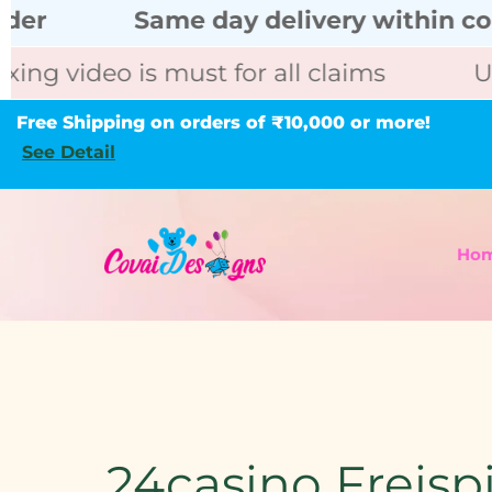
Same day delivery within coimbatore 
eo is must for all claims
Unboxing 
Free Shipping on orders of ₹10,000 or more!
See Detail
Ho
24casino Freispi