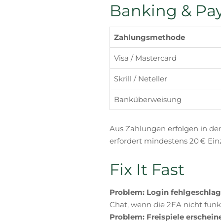
Banking & Pa
Zahlungsmethode
Visa / Mastercard
Skrill / Neteller
Banküberweisung
Aus Zahlungen erfolgen in der
erfordert mindestens 20 € Ein
Fix It Fast
Problem: Login fehlgeschlag
Chat, wenn die 2FA nicht funkt
Problem: Freispiele erschein