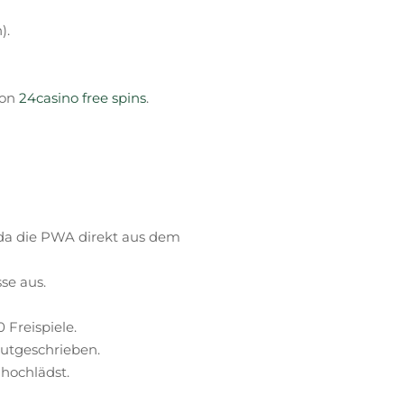
).
von
24casino free spins
.
, da die PWA direkt aus dem
se aus.
 Freispiele.
gutgeschrieben.
hochlädst.